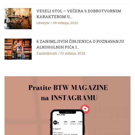
VESELI STOL – VEČERA S DOBROTVORNIM
KARAKTEROM U...
Lifestyle
08 svibnja, 2022
6 ZANIMLJIVIH ČINJENICA O POZNAVANJU
ALKOHOLNIH PIĆA I...
Zanimljivosti
01 svibnja, 2022