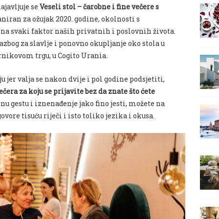
ajavljuje se
Veseli stol – čarobne i fine večere s
aniran za ožujak 2020. godine, okolnosti s
a svaki faktor naših privatnih i poslovnih života.
azbog za slavlje i ponovno okupljanje oko stola u
nikovom trgu, u
Cogito Urania.
ju jer valja se nakon dvije i pol godine podsjetiti,
čera za koju se prijavite bez da znate što ćete
nu gestu i iznenađenje jako fino jesti, možete na
vore tisuću riječi i isto toliko jezika i okusa.