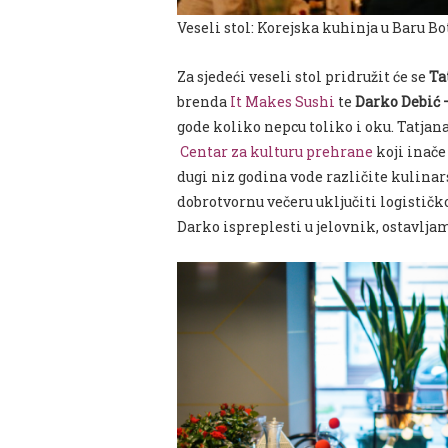
Veseli stol: Korejska kuhinja u Baru Bot
Za sjedeći veseli stol pridružit će se
Ta
brenda
It Makes Sushi
te
Darko Debić 
gode koliko nepcu toliko i oku. Tatjana
Centar za kulturu prehrane
koji inače
dugi niz godina vode različite kulinars
dobrotvornu večeru uključiti logističk
Darko ispreplesti u jelovnik, ostavlja