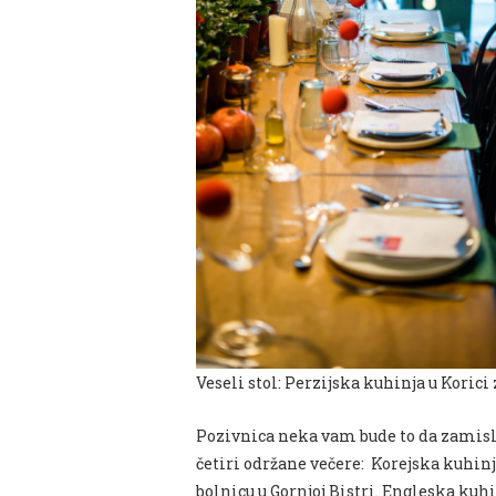
Veseli stol: Perzijska kuhinja u Koric
Pozivnica neka vam bude to da zamisl
četiri održane večere: Korejska kuhinj
bolnicu u Gornjoj Bistri. Engleska kuh