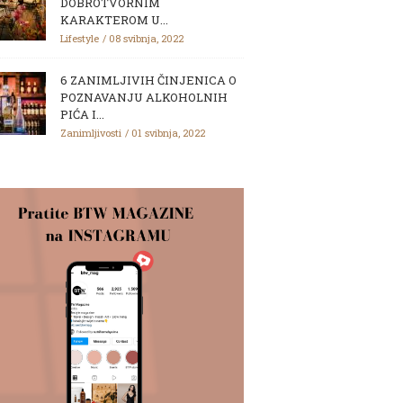
DOBROTVORNIM
KARAKTEROM U...
Lifestyle
08 svibnja, 2022
6 ZANIMLJIVIH ČINJENICA O
POZNAVANJU ALKOHOLNIH
PIĆA I...
Zanimljivosti
01 svibnja, 2022