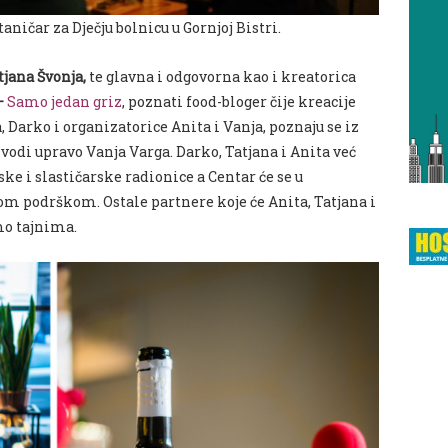
aničar za Dječju bolnicu u Gornjoj Bistri.
tjana Švonja,
te glavna i odgovorna kao i kreatorica
–
Samo jedan griz
, poznati food-bloger čije kreacije
, Darko i organizatorice Anita i Vanja, poznaju se iz
 vodi upravo Vanja Varga. Darko, Tatjana i Anita već
ke i slastičarske radionice a Centar će se u
om podrškom. Ostale partnere koje će Anita, Tatjana i
mo tajnima.