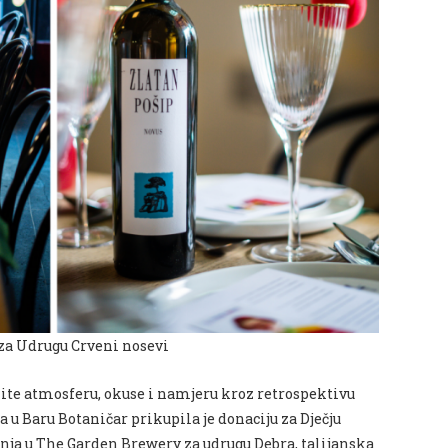
i za Udrugu Crveni nosevi
ite atmosferu, okuse i namjeru kroz retrospektivu
a u Baru Botaničar prikupila je donaciju za Dječju
inja u The Garden Brewery za udrugu Debra, talijanska