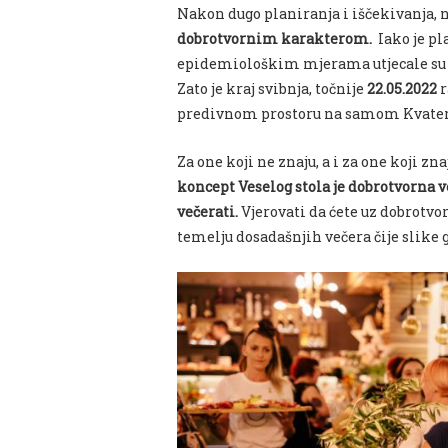
Nakon dugo planiranja i iščekivanja, n
dobrotvornim karakterom.
Iako je pl
epidemiološkim mjerama utjecale su n
Zato je kraj svibnja, točnije
22.05.2022
r
predivnom prostoru na samom Kvater
Za one koji ne znaju, a i za one koji zna
koncept Veselog stola je dobrotvorna ve
večerati.
Vjerovati da ćete uz dobrotvor
temelju dosadašnjih večera čije slike go