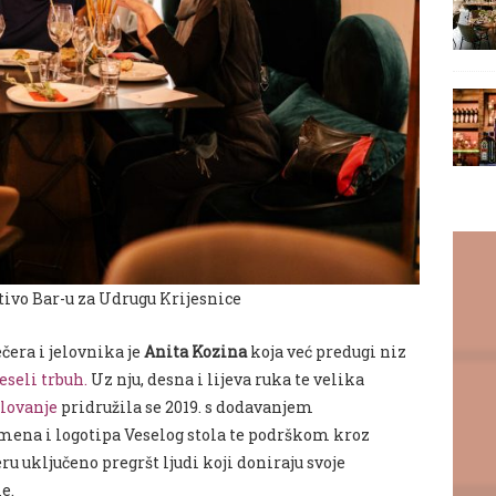
itivo Bar-u za Udrugu Krijesnice
čera i jelovnika je
Anita Kozina
koja već predugi niz
eseli trbuh
.
Uz nju, desna i lijeva ruka te velika
elovanje
pridružila se 2019. s dodavanjem
mena i logotipa Veselog stola te podrškom kroz
ru uključeno pregršt ljudi koji doniraju svoje
e.