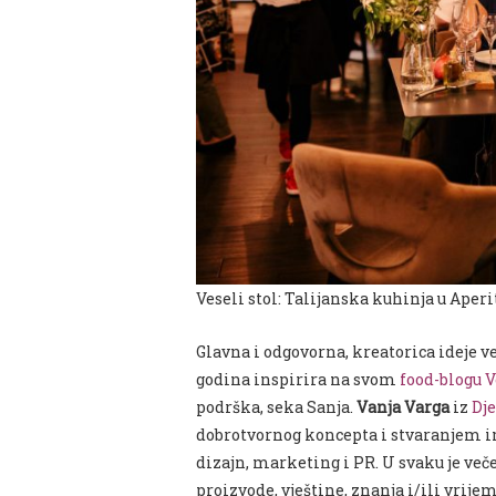
Veseli stol: Talijanska kuhinja u Aper
Glavna i odgovorna, kreatorica ideje ve
godina inspirira na svom
food-blogu V
podrška, seka Sanja.
Vanja Varga
iz
Dj
dobrotvornog koncepta i stvaranjem i
dizajn, marketing i PR. U svaku je veče
proizvode, vještine, znanja i/ili vrijem