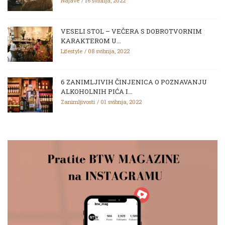
Najave
16 svibnja, 2022
VESELI STOL – VEČERA S DOBROTVORNIM
KARAKTEROM U...
Lifestyle
08 svibnja, 2022
6 ZANIMLJIVIH ČINJENICA O POZNAVANJU
ALKOHOLNIH PIĆA I...
Zanimljivosti
01 svibnja, 2022