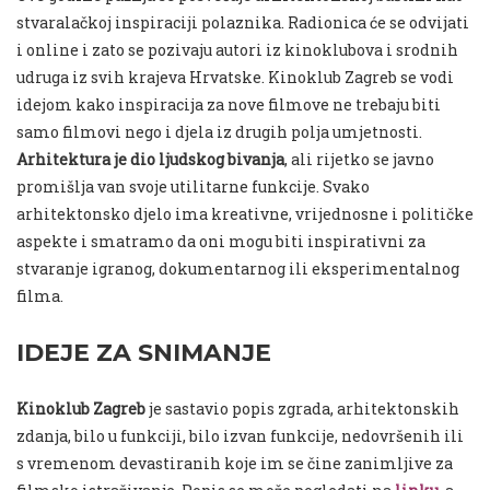
stvaralačkoj inspiraciji polaznika. Radionica će se odvijati
i online i zato se pozivaju autori iz kinoklubova i srodnih
udruga iz svih krajeva Hrvatske. Kinoklub Zagreb se vodi
idejom kako inspiracija za nove filmove ne trebaju biti
samo filmovi nego i djela iz drugih polja umjetnosti.
Arhitektura je dio ljudskog bivanja
, ali rijetko se javno
promišlja van svoje utilitarne funkcije. Svako
arhitektonsko djelo ima kreativne, vrijednosne i političke
aspekte i smatramo da oni mogu biti inspirativni za
stvaranje igranog, dokumentarnog ili eksperimentalnog
filma.
IDEJE ZA SNIMANJE
Kinoklub Zagreb
je sastavio popis zgrada, arhitektonskih
zdanja, bilo u funkciji, bilo izvan funkcije, nedovršenih ili
s vremenom devastiranih koje im se čine zanimljive za