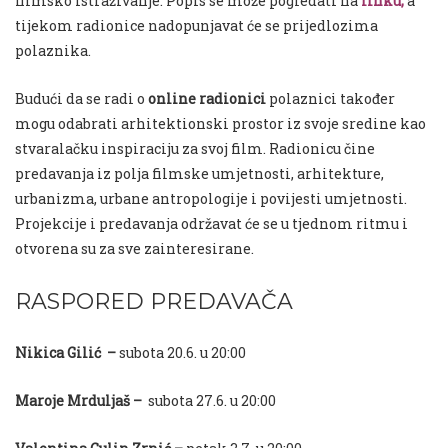
filmsko istraživanje. Popis se može pogledati na
linku,
a
tijekom radionice nadopunjavat će se prijedlozima
polaznika.
Budući da se radi o
online radionici
polaznici također
mogu odabrati arhitektionski prostor iz svoje sredine kao
stvaralačku inspiraciju za svoj film. Radionicu čine
predavanja iz polja filmske umjetnosti, arhitekture,
urbanizma, urbane antropologije i povijesti umjetnosti.
Projekcije i predavanja održavat će se u tjednom ritmu i
otvorena su za sve zainteresirane.
RASPORED PREDAVAČA
Nikica Gilić –
subota 20.6. u 20:00
Maroje Mrduljaš –
subota 27.6. u 20:00