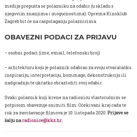
medija prepušta se polazniku na odabir (u skladu s
njegovim znanjima i mogućnostima). Oprema Kinoklub
Zagreb bit će na raspolaganju polaznicima.
OBAVEZNI PODACI ZA PRIJAVU
– osobni podaci (ime, email, telefonski broj)
– arhitekturu koju je polaznik odabrao za svoju stvaralačku
inspiraciju, interpretaciju, hommage, dekonstrukciju ili
nadgradnju te ukratko obrazložiti svoj odabir.
Svaki polaznik koji krene na radionicu vlastoručnim se
potpisom obavezuje snimiti film. Očekivani kraj rada te
rok za završavanje filmova je 10. listopada 2020.
Prijave se
šalju na
radionice@kkz.hr
.