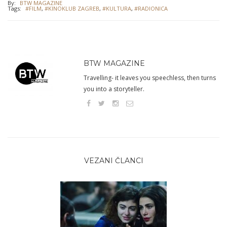
By:
BTW MAGAZINE
Tags:
#FILM
,
#KINOKLUB ZAGREB
,
#KULTURA
,
#RADIONICA
BTW MAGAZINE
Travelling- it leaves you speechless, then turns
you into a storyteller.
VEZANI ČLANCI