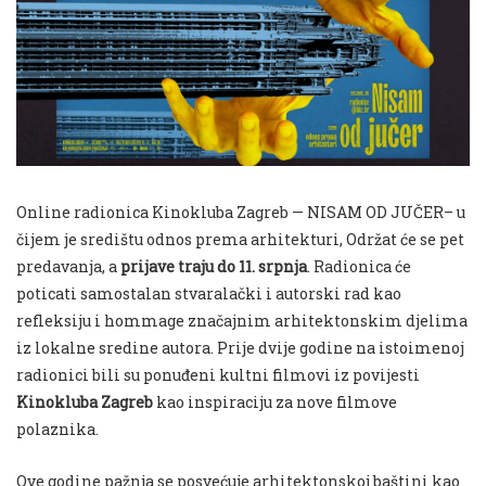
Online radionica Kinokluba Zagreb — NISAM OD JUČER– u
čijem je središtu odnos prema arhitekturi, Održat će se pet
predavanja, a
prijave traju do 11. srpnja
. Radionica će
poticati samostalan stvaralački i autorski rad kao
refleksiju i hommage značajnim arhitektonskim djelima
iz lokalne sredine autora. Prije dvije godine na istoimenoj
radionici bili su ponuđeni kultni filmovi iz povijesti
Kinokluba Zagreb
kao inspiraciju za nove filmove
polaznika.
Ove godine pažnja se posvećuje arhitektonskoj baštini kao