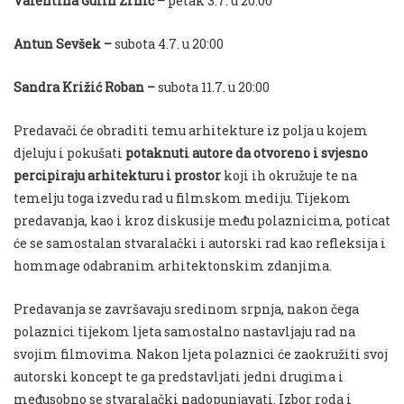
Valentina Gulin Zrnić –
petak 3.7. u 20:00
Antun Sevšek –
subota 4.7. u 20:00
Sandra Križić Roban –
subota 11.7. u 20:00
Predavači će obraditi temu arhitekture iz polja u kojem
djeluju i pokušati
potaknuti autore da otvoreno i svjesno
percipiraju arhitekturu i prostor
koji ih okružuje te na
temelju toga izvedu rad u filmskom mediju. Tijekom
predavanja, kao i kroz diskusije među polaznicima, poticat
će se samostalan stvaralački i autorski rad kao refleksija i
hommage odabranim arhitektonskim zdanjima.
Predavanja se završavaju sredinom srpnja, nakon čega
polaznici tijekom ljeta samostalno nastavljaju rad na
svojim filmovima. Nakon ljeta polaznici će zaokružiti svoj
autorski koncept te ga predstavljati jedni drugima i
međusobno se stvaralački nadopunjavati. Izbor roda i