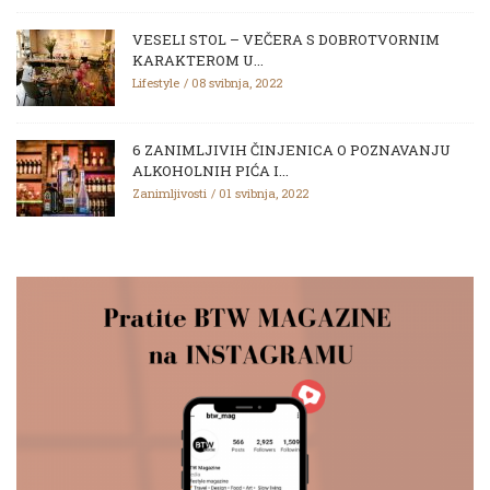
VESELI STOL – VEČERA S DOBROTVORNIM
KARAKTEROM U...
Lifestyle
08 svibnja, 2022
6 ZANIMLJIVIH ČINJENICA O POZNAVANJU
ALKOHOLNIH PIĆA I...
Zanimljivosti
01 svibnja, 2022