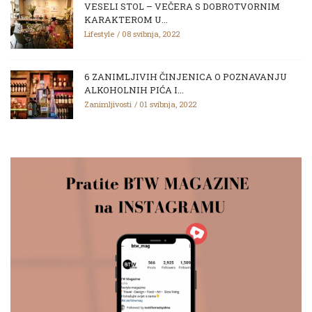
VESELI STOL – VEČERA S DOBROTVORNIM
KARAKTEROM U...
Lifestyle
08 svibnja, 2022
6 ZANIMLJIVIH ČINJENICA O POZNAVANJU
ALKOHOLNIH PIĆA I...
Zanimljivosti
01 svibnja, 2022