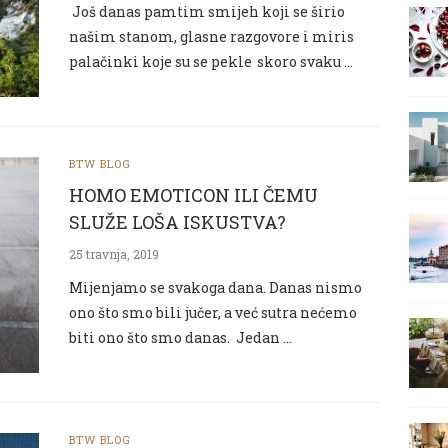
Još danas pamtim smijeh koji se širio
našim stanom, glasne razgovore i miris
palačinki koje su se pekle skoro svaku …
BTW BLOG
HOMO EMOTICON ILI ČEMU
SLUŽE LOŠA ISKUSTVA?
25 travnja, 2019
Mijenjamo se svakoga dana. Danas nismo
ono što smo bili jučer, a već sutra nećemo
biti ono što smo danas. Jedan …
BTW BLOG