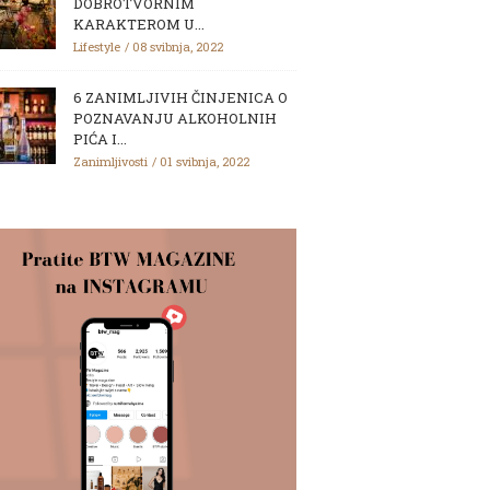
DOBROTVORNIM
KARAKTEROM U...
Lifestyle
08 svibnja, 2022
6 ZANIMLJIVIH ČINJENICA O
POZNAVANJU ALKOHOLNIH
PIĆA I...
Zanimljivosti
01 svibnja, 2022