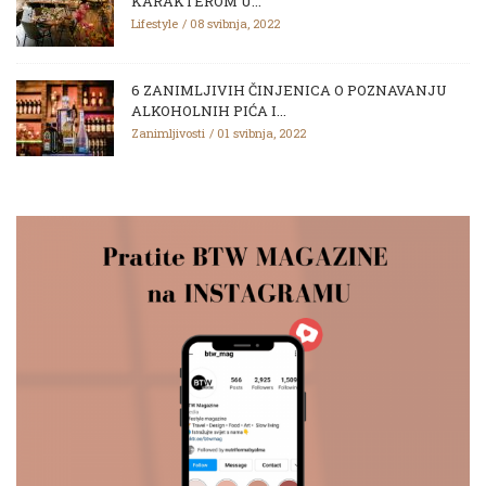
KARAKTEROM U...
Lifestyle
08 svibnja, 2022
6 ZANIMLJIVIH ČINJENICA O POZNAVANJU
ALKOHOLNIH PIĆA I...
Zanimljivosti
01 svibnja, 2022