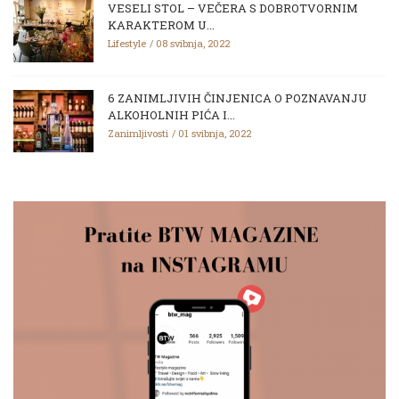
VESELI STOL – VEČERA S DOBROTVORNIM
KARAKTEROM U...
Lifestyle
08 svibnja, 2022
6 ZANIMLJIVIH ČINJENICA O POZNAVANJU
ALKOHOLNIH PIĆA I...
Zanimljivosti
01 svibnja, 2022