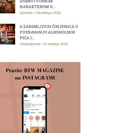
DOBROTVORNIM
KARAKTEROM U...
Lifestyle
08 svibnja, 2022
6 ZANIMLJIVIH ČINJENICA O
POZNAVANJU ALKOHOLNIH
PIĆA I...
Zanimljivosti
01 svibnja, 2022