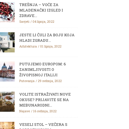
TREŠNJA – VOĆE ZA
MLADENAČKI IZGLED I
ZDRAVE...
Savjeti
04 lipnja, 2022
JESTE LI ČULI ZA BOJU KOJA
HLADI ZGRADU...
Arhitektura
01 lipnja, 2022
PUTUJEMO EUROPOM: 6
ZANIMLJIVOSTI O
ŽIVOPISNOJ ITALIJI
Putovanja
29 svibnja, 2022
VOLITE ISTRAŽIVATI NOVE
OKUSE? PRIJAVITE SE NA
MEĐUNARODNI...
Najave
16 svibnja, 2022
VESELI STOL – VEČERA S