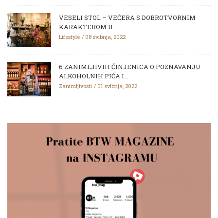
VESELI STOL – VEČERA S DOBROTVORNIM
KARAKTEROM U...
Lifestyle
08 svibnja, 2022
6 ZANIMLJIVIH ČINJENICA O POZNAVANJU
ALKOHOLNIH PIĆA I...
Zanimljivosti
01 svibnja, 2022