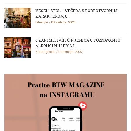
VESELI STOL – VEČERA S DOBROTVORNIM
KARAKTEROM U...
Lifestyle
08 svibnja, 2022
6 ZANIMLJIVIH ČINJENICA O POZNAVANJU
ALKOHOLNIH PIĆA I...
Zanimljivosti
01 svibnja, 2022