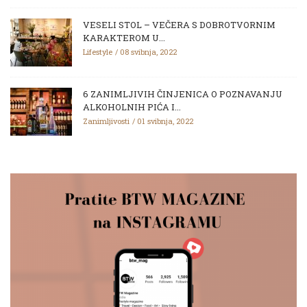
VESELI STOL – VEČERA S DOBROTVORNIM
KARAKTEROM U...
Lifestyle
08 svibnja, 2022
6 ZANIMLJIVIH ČINJENICA O POZNAVANJU
ALKOHOLNIH PIĆA I...
Zanimljivosti
01 svibnja, 2022