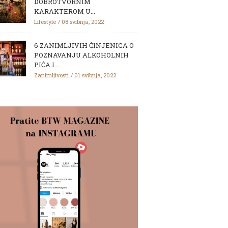
DOBROTVORNIM
KARAKTEROM U...
Lifestyle
08 svibnja, 2022
6 ZANIMLJIVIH ČINJENICA O
POZNAVANJU ALKOHOLNIH
PIĆA I...
Zanimljivosti
01 svibnja, 2022