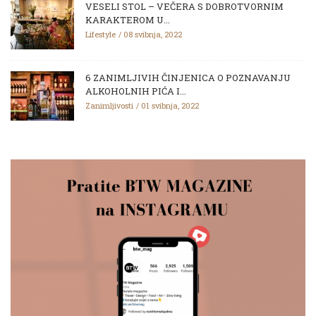
VESELI STOL – VEČERA S DOBROTVORNIM
KARAKTEROM U...
Lifestyle
08 svibnja, 2022
6 ZANIMLJIVIH ČINJENICA O POZNAVANJU
ALKOHOLNIH PIĆA I...
Zanimljivosti
01 svibnja, 2022