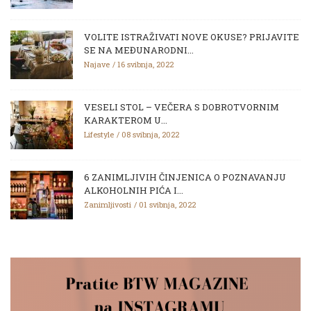
VOLITE ISTRAŽIVATI NOVE OKUSE? PRIJAVITE
SE NA MEĐUNARODNI...
Najave
16 svibnja, 2022
VESELI STOL – VEČERA S DOBROTVORNIM
KARAKTEROM U...
Lifestyle
08 svibnja, 2022
6 ZANIMLJIVIH ČINJENICA O POZNAVANJU
ALKOHOLNIH PIĆA I...
Zanimljivosti
01 svibnja, 2022