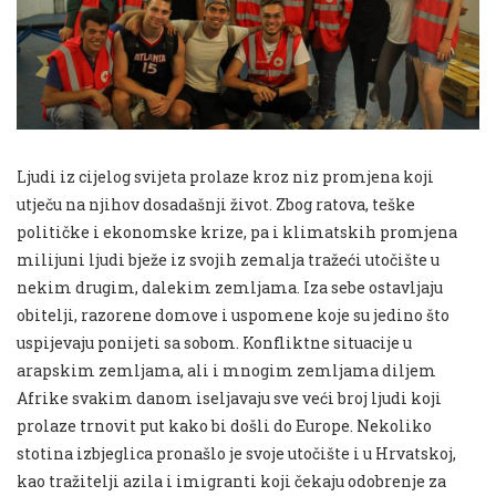
Ljudi iz cijelog svijeta prolaze kroz niz promjena koji
utječu na njihov dosadašnji život. Zbog ratova, teške
političke i ekonomske krize, pa i klimatskih promjena
milijuni ljudi bježe iz svojih zemalja tražeći utočište u
nekim drugim, dalekim zemljama. Iza sebe ostavljaju
obitelji, razorene domove i uspomene koje su jedino što
uspijevaju ponijeti sa sobom. Konfliktne situacije u
arapskim zemljama, ali i mnogim zemljama diljem
Afrike svakim danom iseljavaju sve veći broj ljudi koji
prolaze trnovit put kako bi došli do Europe. Nekoliko
stotina izbjeglica pronašlo je svoje utočište i u Hrvatskoj,
kao tražitelji azila i imigranti koji čekaju odobrenje za