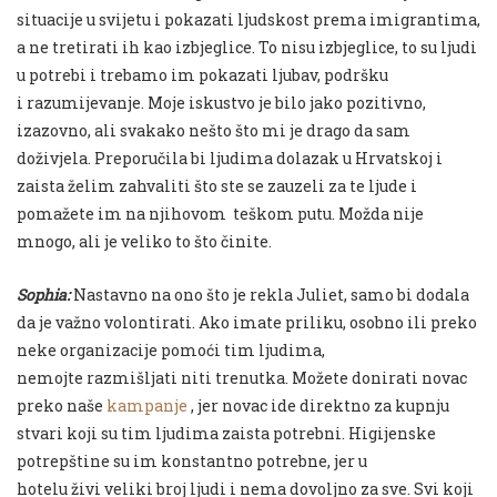
situacije u svijetu i pokazati ljudskost prema imigrantima,
a ne tretirati ih kao izbjeglice. To nisu izbjeglice, to su ljudi
u potrebi i trebamo im pokazati ljubav, podršku
i razumijevanje.
Moje iskustvo je bilo jako pozitivno,
izazovno, ali svakako nešto što mi je drago da sam
doživjela. Preporučila bi ljudima dolazak u Hrvatskoj i
zaista želim zahvaliti što ste se zauzeli za te ljude i
pomažete im na njihovom teškom putu. Možda nije
mnogo, ali je veliko to što činite.
Sophia:
Nastavno na ono što je rekla Juliet, samo bi dodala
da je važno volontirati. Ako imate priliku, osobno ili preko
neke organizacije pomoći tim ljudima,
nemojte razmišljati niti trenutka. Možete donirati novac
preko naše
kampanje
, jer novac ide direktno za kupnju
stvari koji su tim ljudima zaista potrebni. Higijenske
potrepštine su im konstantno potrebne, jer u
hotelu živi veliki broj ljudi i nema dovoljno za sve. Svi koji