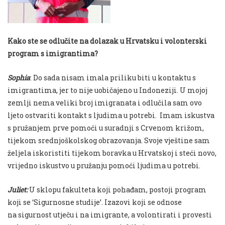
Kako ste se odlučite na dolazak u Hrvatsku i volonterski
program s imigrantima?
Sophia
: Do sada nisam imala priliku biti u kontaktu s
imigrantima, jer to nije uobičajeno u Indoneziji. U mojoj
zemlji nema veliki broj imigranata i odlučila sam ovo
ljeto ostvariti kontakt s ljudima u potrebi. Imam iskustva
s pružanjem prve pomoći u suradnji s Crvenom križom,
tijekom srednjoškolskog obrazovanja. Svoje vještine sam
željela iskoristiti tijekom boravka u Hrvatskoj i steći novo,
vrijedno iskustvo u pružanju pomoći ljudima u potrebi.
Juliet:
U sklopu fakulteta koji pohađam, postoji program
koji se ‘Sigurnosne studije’. Izazovi koji se odnose
na sigurnost utječu i na imigrante, a volontirati i provesti