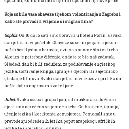
upoznati, komunicirati s njima i upoznati njihove priče.
Koje su bile vaše obaveze tijekom volontiranja u Zagrebu i
kako ste provodili vrijeme s imigrantima?
Sophia
: Od 10 do 15 sati smo boravili u hotelu Porin, a svaki
dan je bio novi početak. Obaveze su se mijenjale tijekom
naših šest tjedana boravka, ovisno o onome što im treba.
Ako im je potrebno čišćenje, onda je to bio naš zadatak.
Sljedeći dan bi bili zaduženi za podučavanje engleskog
jezika, sortiranje knjiga, igranje s djecom ili zajedničko
gledanje filmova. Svaki dan je bio novi izazov i prilika da
nešto dobro napravimo za te ljude.
Juliet:
Svaka osoba i grupa ljudi, od muškaraca, do žena i
djece ima određeno vrijeme za sebe. Od higijene, igranja,
učenje jezika i korištenja kompjutera. Pomagali smo u
prevođenju određenih jezika poput arapskog i afričkih
jezika te interakciji s njima.