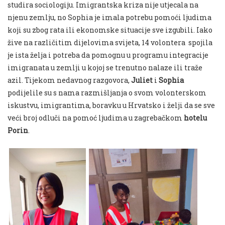
studira sociologiju. Imigrantska kriza nije utjecala na
njenu zemlju, no Sophia je imala potrebu pomoći ljudima
koji su zbog rata ili ekonomske situacije sve izgubili. Iako
žive na različitim dijelovima svijeta, 14 volontera spojila
je ista želja i potreba da pomognu u programu integracije
imigranata u zemlji u kojoj se trenutno nalaze ili traže
azil. Tijekom nedavnog razgovora,
Juliet
i
Sophia
podijelile su s nama razmišljanja o svom volonterskom
iskustvu, imigrantima, boravku u Hrvatsko i želji da se sve
veći broj odluči na pomoć ljudima u zagrebačkom
hotelu
Porin
.