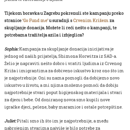
Tijekom boravka u Zagrebu pokrenuli ste kampanju preko
stranice
‘Go Fund me’
u suradnji s
Crvenim Križem
za
skupljanje donacija. Možete li reći nešto o kampanji, te
potrebama tražitelja azila i izbjeglica?
Sophia:
Kampanja za skupljanje donacija inicijativa je
jednog od naših prijatelja, Shimona Horwitza iz SAD-a.
Želio je napraviti nešto dobro i vratiti ljudima iz Crvenog
Križa i imigrantima za dobiveno iskustvo kroz ono što im
je najpotrebnije. Oni su nama pomogli da dobijemo novo
iskustvo u životu, a mi njima možemo pomoći da dobiju
najpotrebnije stvari poput higijenskog materijala i stvari
za djecu i bebe. Od doniranog novca smo kupili nove
igračke djeci, pelene, baby maramice i ostale potrepštine.
Juliet:
Pitali smo ih što im je najpotrebnije, a među
nabrojenim stvarima najviše je bilo potrebe za