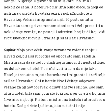
Konga i Nigerije. Uglavnom su muškarci, no ima i
nekoliko žena. U hotelu ‘Porin’ ima puno djece, mnogi od
njih znaju pričati hrvatski jezik i pohađaju škole u
Hrvatskoj. Većina imigranata, njih 90 posto smatra
Hrvatsku samo privremenom stanicom i želi preseliti u
neku drugu zemlju, no postoji i određeni broj ljudi koji vidi
svoju budućnost ovdje i tražitelji su azila u Hrvatskoj.
Sophia:
Moja prva očekivanja vezana za volontiranje u
Hrvatskoj, bila su suprotna od onoga što sam zatekla.
Mislila sam da se radi o vladinoj ustanovi ili nešto slično,
no dolaskom u hotel ‘Porin’ shvatila sam da nije tako.
Hotel je trenutno mjesto boravka za imigrante i tražitelje
azila u Hrvatskoj. Oni u hotelu žive i čekaju odgovore
vezano za njihov boravak, državljanstvo i slično. Kad sam
ušla u hotel, bila sam pomalo šokirana, jer uvjeti u kojima
žive nisu najbolji. Pritom mislim na čistoću i atmosferu u
hotelu. Kad priđete ljudima, jako su tužni i nije