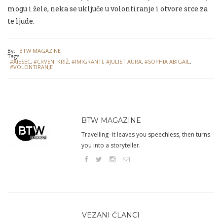
mogu i žele, neka se uključe u volontiranje i otvore srce za
te ljude.
By:
BTW MAGAZINE
Tags:
#AIESEC
,
#CRVENI KRIŽ
,
#IMIGRANTI
,
#JULIET AURA
,
#SOPHIA ABIGAIL
,
#VOLONTIRANJE
BTW MAGAZINE
Travelling- it leaves you speechless, then turns
you into a storyteller.
VEZANI ČLANCI