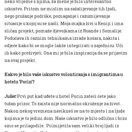
neko vrijeme s njima, za mene je bilo interesantno
iskustvo. Pritom ne mislim na sažalijevanje tih ljudi,
nego pružanje podrške, pomaganje i razumijevanje
situacije u kojoj su se našli. Moja majka živi u Keniji i ima
sličan projekt, pomaže djevojkama iz Ruande i Somalije.
Podučava ih raznim tehnikama izrade košara, nakita i
odjeće kako bi se mogle lakše integrirati u zajednicu. Uči
ih kako preživjeti. Ona mi je bila inspiracija da se prijavim
na ovaj projekt.
Kakvo je bilo vaše iskustvo volontiranja s imigrantima u
hotelu ‘Porin’?
Juliet:
Prvi put kad uđete u hotel Porin zateći ćete jako
tužan prizor. To zaista nije normalno okruženje za život.
Nakon nekog vremena navikneš se na to mjesto i na ljude
kojima je to jedini dom. Naše iskustvo je bilo odlično i brzo
smo se prilagodile. Primijetila sam veliki broj ljudi iz