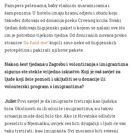
Pampers pelenama, baby vlažnim maramicama i
šamponima. U hotelu imaju hranu, odjeću i obuću koju
također dobivaju od donacija preko Crvenog križa. Svaki
tjedan dobivaju higijenski paket u kojem se nalazi sve što
im je potrebno tijekom tjedna. Od doniranih novaca preko
stranice
‘Go fund me’
kupili smo neke od higijenskih
potrepština i pakirali njihove pakete.
Nakon šest tjedana u Zagrebu i volontiranja s imigrantima
sigurno ste stekle vrijedno iskustvo. Koji je vaš savjet za
ljude koji žele pomoći i uključiti se u donacije ili
volonterski program s imigrantima?
Juliet:
Prvi savjet je da imigrante tretiraju kao ljudska
bića. Okolnosti su ih učinile imigrantima, a u takvu
situaciju može doći bilo tko. Ako iz Hrvatske odlučite
preseliti u Njemačku, uvijek ćeš biti drugačiji i ljudi će vas
tako tretirati- kao imigranta. Svi moramo biti svjesni