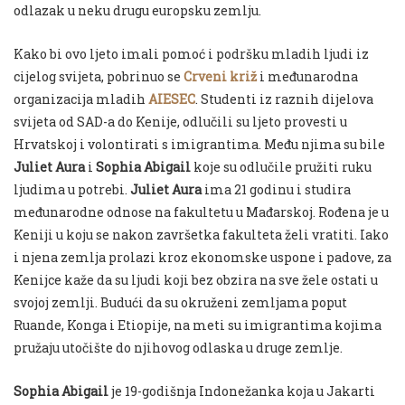
odlazak u neku drugu europsku zemlju.
Kako bi ovo ljeto imali pomoć i podršku mladih ljudi iz
cijelog svijeta, pobrinuo se
Crveni križ
i međunarodna
organizacija mladih
AIESEC
. Studenti iz raznih dijelova
svijeta od SAD-a do Kenije, odlučili su ljeto provesti u
Hrvatskoj i volontirati s imigrantima. Među njima su bile
Juliet Aura
i
Sophia Abigail
koje su odlučile pružiti ruku
ljudima u potrebi.
Juliet Aura
ima 21 godinu i studira
međunarodne odnose na fakultetu u Mađarskoj. Rođena je u
Keniji u koju se nakon završetka fakulteta želi vratiti. Iako
i njena zemlja prolazi kroz ekonomske uspone i padove, za
Kenijce kaže da su ljudi koji bez obzira na sve žele ostati u
svojoj zemlji. Budući da su okruženi zemljama poput
Ruande, Konga i Etiopije, na meti su imigrantima kojima
pružaju utočište do njihovog odlaska u druge zemlje.
Sophia Abigail
je 19-godišnja Indonežanka koja u Jakarti