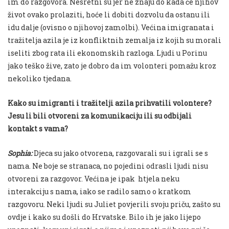
im do razgovora. Nesretni su jer ne znaju do kada će njihov
život ovako prolaziti, hoće li dobiti dozvolu da ostanu ili
idu dalje (ovisno o njihovoj zamolbi). Većina imigranata i
tražitelja azila je iz konfliktnih zemalja iz kojih su morali
iseliti zbog rata ili ekonomskih razloga. Ljudi u Porinu
jako teško žive, zato je dobro da im volonteri pomažu kroz
nekoliko tjedana.
Kako su imigranti i tražitelji azila prihvatili volontere?
Jesu li bili
otvoreni
za komunikaciju ili su odbijali
kontakt s vama?
Sophia
:
Djeca su jako otvorena,
razgovarali
su i igrali se s
nama. Ne boje se stranaca, no pojedini odrasli ljudi nisu
otvoreni za razgovor. Većina je ipak
htjela neku
interakciju s nama, iako se radilo samo o kratkom
razgovoru. Neki ljudi su
Juliet
povjerili svoju priču, zašto su
ovdje i kako su došli do Hrvatske. Bilo ih je jako lijepo