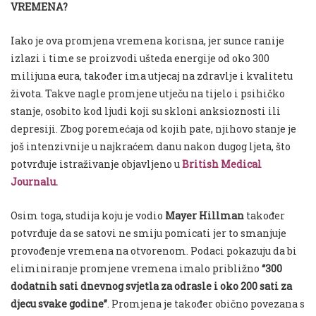
VREMENA?
Iako je ova promjena vremena korisna, jer sunce ranije
izlazi i time se proizvodi ušteda energije od oko 300
milijuna eura, također ima utjecaj na zdravlje i kvalitetu
života. Takve nagle promjene utječu na tijelo i psihičko
stanje, osobito kod ljudi koji su skloni anksioznosti ili
depresiji. Zbog poremećaja od kojih pate, njihovo stanje je
još intenzivnije u najkraćem danu nakon dugog ljeta, što
potvrđuje istraživanje objavljeno u
British Medical
Journalu.
Osim toga, studija koju je vodio
Mayer Hillman
također
potvrđuje da se satovi ne smiju pomicati jer to smanjuje
provođenje vremena na otvorenom. Podaci pokazuju da bi
eliminiranje promjene vremena imalo približno
“300
dodatnih sati dnevnog svjetla za odrasle i oko 200 sati za
djecu svake godine”
. Promjena je također obično povezana s