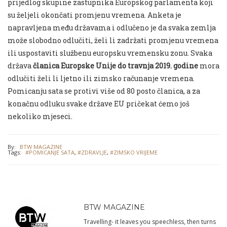
prijedlog skupine zastupnika Europskog parlamenta koji
su željeli okončati promjenu vremena. Anketa je
napravljena među državama i odlučeno je da svaka zemlja
može slobodno odlučiti, želi li zadržati promjenu vremena
ili uspostaviti službenu europsku vremensku zonu. Svaka
država
članica Europske Unije do travnja 2019. godine
mora
odlučiti želi li ljetno ili zimsko računanje vremena.
Pomicanju sata se protivi više od 80 posto članica, a za
konačnu odluku svake države EU pričekat ćemo još
nekoliko mjeseci.
By:
BTW MAGAZINE
Tags:
#POMICANJE SATA
,
#ZDRAVLJE
,
#ZIMSKO VRIJEME
BTW MAGAZINE
Travelling- it leaves you speechless, then turns