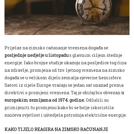
Prijelaz na zimsko računanje vremena događa se
posljednje nedjelje u listopadu
s glavnim ciljem štednje
energije. Iako brojne studije ukazuju na posljedice tog čina
na zdravlje, promjena od tzv. ljetnog vremena na zimsko
događa se u velikom dijelu zemalja sjeverne hemisfere.
Satovi iz cijele Europe vraćaju se jedan sat unazad prema
direktivi o promjeni vremena. Taj je običaj bio obvezan
u
europskim zemljama od 1974. godine.
Odlučili su
primijeniti tu promjenu kako bi se bolje iskoristila
sunčeva svjetlost i uštedjela potrošnja električne energije.
KAKO TIJELO REAGIRA NA ZIMSKO RAČUNANJE