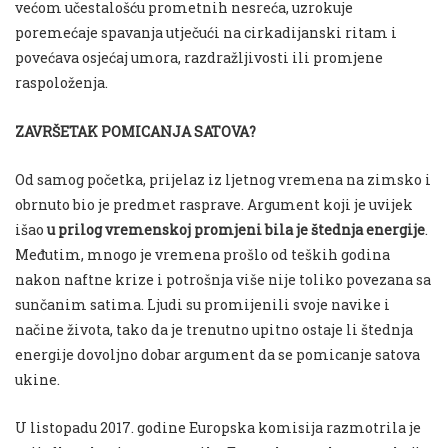
većom učestalošću prometnih nesreća, uzrokuje
poremećaje spavanja utječući na cirkadijanski ritam i
povećava osjećaj umora, razdražljivosti ili promjene
raspoloženja.
ZAVRŠETAK POMICANJA SATOVA?
Od samog početka, prijelaz iz ljetnog vremena na zimsko i
obrnuto bio je predmet rasprave. Argument koji je uvijek
išao
u prilog vremenskoj promjeni bila je štednja energije
.
Međutim, mnogo je vremena prošlo od teških godina
nakon naftne krize i potrošnja više nije toliko povezana sa
sunčanim satima. Ljudi su promijenili svoje navike i
načine života, tako da je trenutno upitno ostaje li štednja
energije dovoljno dobar argument da se pomicanje satova
ukine.
U listopadu 2017. godine Europska komisija razmotrila je