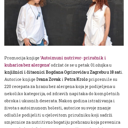
Promocija knjige
‘Autoimuni nutrivor- priručnik i
kuharica bez alergena’
održat će se u petak 01.ožujka u
knjižnici i čitaonici Bogdana Ogrizovića u Zagrebu u 18 sat
i.
Autorice knjige
Ivana Zovak
i
Petra Krolo
pripremile su
220 recepata za hranu bez alergena koja je podijeljena u
nekoliko kategorija, od zdravih napitaka do kompletnih
obroka i ukusnih deserata. Nakon godina istraživanja i
života s autoimunom bolesti, autorice su svoje znanje
odlučile podijeliti u cjelovitom priručniku koji sadrži
smjernice za nutritivno bogatiju prehranu koja prevenira