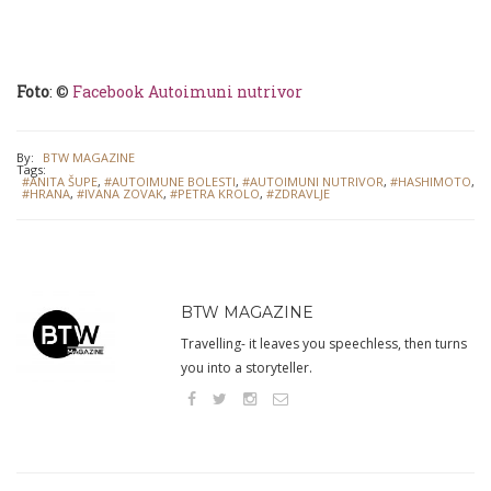
Foto
: ©
Facebook Autoimuni nutrivor
By:
BTW MAGAZINE
Tags:
#ANITA ŠUPE
,
#AUTOIMUNE BOLESTI
,
#AUTOIMUNI NUTRIVOR
,
#HASHIMOTO
,
#HRANA
,
#IVANA ZOVAK
,
#PETRA KROLO
,
#ZDRAVLJE
BTW MAGAZINE
Travelling- it leaves you speechless, then turns
you into a storyteller.