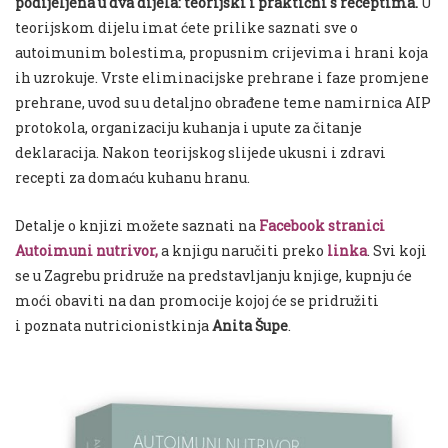
podijeljena u dva dijela: teorijski i praktični s receptima.
U
teorijskom dijelu imat ćete prilike saznati sve o
autoimunim bolestima, propusnim crijevima i hrani koja
ih uzrokuje. Vrste eliminacijske prehrane i faze promjene
prehrane, uvod su u detaljno obrađene teme namirnica AIP
protokola, organizaciju kuhanja i upute za čitanje
deklaracija. Nakon teorijskog slijede ukusni i zdravi
recepti za domaću kuhanu hranu.
Detalje o knjizi možete saznati na
Facebook stranici
Autoimuni nutrivor,
a knjigu naručiti preko
linka
. Svi koji
se u Zagrebu pridruže na predstavljanju knjige, kupnju će
moći obaviti na dan promocije kojoj će se pridružiti
i poznata nutricionistkinja
Anita Šupe
.