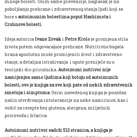
mnoge bolesti. Osim same prevencije, naglasak je na
poboljšanju prehrane i zdravstvenog stanja ljudi koji se
bore s
autoimunim bolestima poput Hashimota i
Crohnove bolesti
.
Ideja autorica
Ivane Zovak
i
Petre Krolo
je promjena stila
života putem odgovarajuće prehrane. Nutritivno bogata
hrana apsolutno može promijeniti život i zdravstveno
stanje, a detaljna istraživanja i upute prenijele su u
teorijski dio priručnika.
Autoimuni nutrivor nije
namijenjen samo ljudima koji boluju od autoimunih
bolesti; ovo je knjiga za sve koji pate od nekih zdravstvenih
smetnja i simptoma
. Osim navedenog knjiga je pouzdan
način utvrđivanja intolerancije na neke namirnice, kao i
vodič za recepte bez glutena, alergena, mliječnih
proizvoda i žitarica.
Autoimuni nutrivor sadrži 512 stranica, a knjiga je