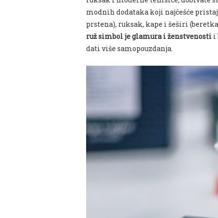
modnih dodataka koji najčešće pristaju
prstena), ruksak, kape i šeširi (beretka,
ruž simbol je glamura i ženstvenosti
i
dati više samopouzdanja.