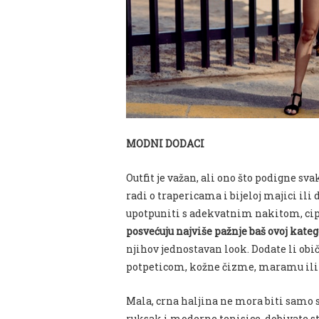
MODNI DODACI
Outfit je važan, ali ono što podigne s
radi o trapericama i bijeloj majici ili
upotpuniti s adekvatnim nakitom, ci
posvećuju najviše pažnje baš ovoj katego
njihov jednostavan look. Dodate li obi
potpeticom, kožne čizme, maramu ili š
Mala, crna haljina ne mora biti samo s
ruksak i moderne tenisice, dobivate sty