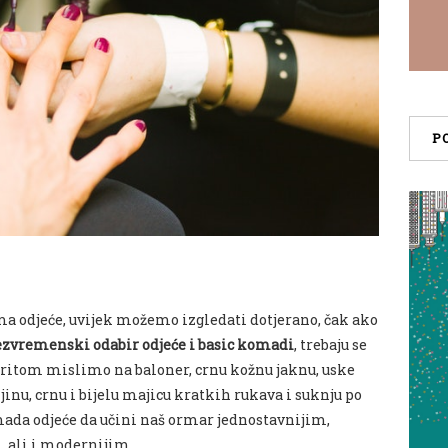
P
 odjeće, uvijek možemo izgledati dotjerano, čak ako
zvremenski odabir odjeće i basic komadi
, trebaju se
ritom mislimo na baloner, crnu kožnu jaknu, uske
ljinu, crnu i bijelu majicu kratkih rukava i suknju po
mada odjeće da učini naš ormar jednostavnijim,
, ali i modernijim.