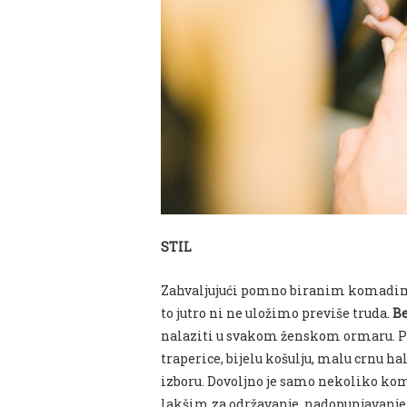
STIL
Zahvaljujući pomno biranim komadima
to jutro ni ne uložimo previše truda.
Be
nalaziti u svakom ženskom ormaru. P
traperice, bijelu košulju, malu crnu ha
izboru. Dovoljno je samo nekoliko ko
lakšim za održavanje, nadopunjavanje