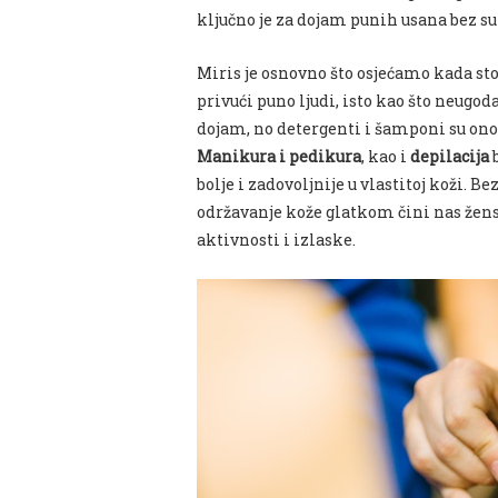
ključno je za dojam punih usana bez su
Miris je osnovno što osjećamo kada s
privući puno ljudi, isto kao što neug
dojam, no detergenti i šamponi su ono š
Manikura i pedikura
, kao i
depilacija
b
bolje i zadovoljnije u vlastitoj koži. Be
održavanje kože glatkom čini nas žen
aktivnosti i izlaske.