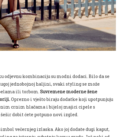
vaku odjevnu kombinaciju su modni dodaci. Bilo da se
 dugoj jednobojnoj haljini, svaki styling se može
pelama ili torbom.
Suvremene moderne žene
riji.
Oprezno i vješto biraju dodatke koji upotpunjuju
čnim crnim hlačama i bijeloj majici cipele s
ešir dobit ćete potpuno novi izgled.
imbol večernjeg izlaska. Ako joj dodate dugi kaput,
ling za jutarnju, subotnju kavu u gradu. Još neki od