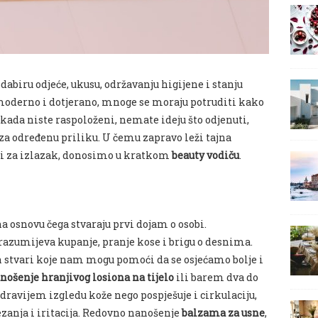
dabiru odjeće, ukusu, održavanju higijene i stanju
moderno i dotjerano, mnoge se moraju potruditi kako
i kada niste raspoloženi, nemate ideju što odjenuti,
 za određenu priliku. U čemu zapravo leži tajna
mni za izlazak, donosimo u kratkom
beauty vodiču
.
na osnovu čega stvaraju prvi dojam o osobi.
azumijeva kupanje, pranje kose i brigu o desnima.
h stvari koje nam mogu pomoći da se osjećamo bolje i
ošenje hranjivog losiona na tijelo
ili barem dva do
zdravijem izgledu kože nego pospješuje i cirkulaciju,
anja i iritacija. Redovno nanošenje
balzama za usne
,