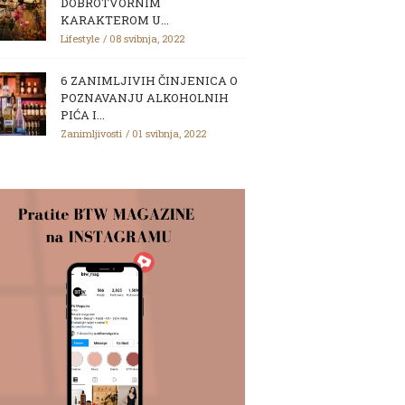
DOBROTVORNIM
KARAKTEROM U...
Lifestyle
08 svibnja, 2022
6 ZANIMLJIVIH ČINJENICA O
POZNAVANJU ALKOHOLNIH
PIĆA I...
Zanimljivosti
01 svibnja, 2022