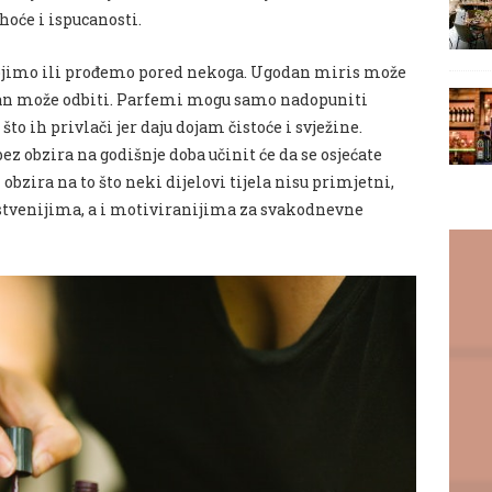
hoće i ispucanosti.
tojimo ili prođemo pored nekoga. Ugodan miris može
odan može odbiti. Parfemi mogu samo nadopuniti
to ih privlači jer daju dojam čistoće i svježine.
ez obzira na godišnje doba učinit će da se osjećate
z obzira na to što neki dijelovi tijela nisu primjetni,
stvenijima, a i motiviranijima za svakodnevne