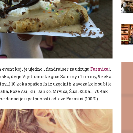
vent koji je ujedno i fundraiser za udrugu
Farmica
i
 Miška, dvije Vijetnamske gice Sammy i Timmy, 9 zeka
iny…) 10 koka spašenih iz uzgojnih kaveza koje su bile
aka, koze Asi, Eli, Janko, Mrvica, Žuži, Đuka…, 70-tak
ene donacije u potpunosti odlaze
Farmici
(100 %).