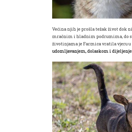
Većina njih je prošla težak život dok n
mračnim i hladnim podrumima, do sur
životinjama je Farmica vratila vjeru u 
udomljavanjem, dolaskom i dijeljenj