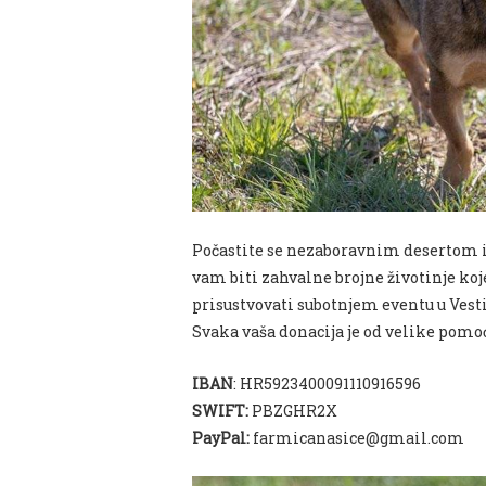
Počastite se nezaboravnim desertom 
vam biti zahvalne brojne životinje ko
prisustvovati subotnjem eventu u Vesti
Svaka vaša donacija je od velike pomoć
IBAN
: HR5923400091110916596
SWIFT:
PBZGHR2X
PayPal:
farmicanasice@gmail.com