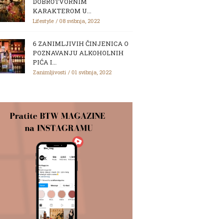
DOBROTVORNIM
KARAKTEROM U...
Lifestyle
08 svibnja, 2022
6 ZANIMLJIVIH ČINJENICA O
POZNAVANJU ALKOHOLNIH
PIĆA I...
Zanimljivosti
01 svibnja, 2022