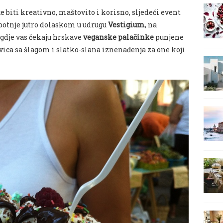
e biti kreativno, maštovito i korisno, sljedeći event
subotnje jutro dolaskom u udrugu
Vestigium
, na
gdje vas čekaju hrskave
veganske palačinke
punjene
ca sa šlagom i slatko-slana iznenađenja za one koji