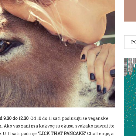
P
d 9.30 do 12.30
. Od 10 do 11 sati poslužuju se veganske
. Ako vas zanima kakvog su okusa, svakako navratite
. U 11 sati počinje
“LICK THAT PANCAKE”
Challenge, a