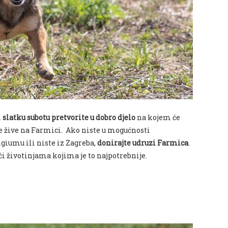
i
slatku subotu pretvorite u dobro djelo
na kojem će
je žive na Farmici. Ako niste u mogućnosti
giumu ili niste iz Zagreba,
donirajte udruzi Farmica
.
i životinjama kojima je to najpotrebnije.