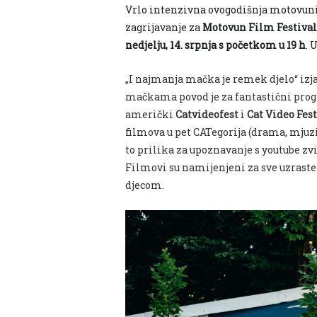
Vrlo intenzivna ovogodišnja motovuniza
zagrijavanje za
Motovun Film Festival
nedjelju, 14. srpnja s početkom u 19 h
. 
„
I najmanja mačka je remek djelo“ izjav
mačkama povod je za fantastični pr
američki
Catvideofest
i
Cat Video Fes
filmova u pet CATegorija (drama, mjuzi
to prilika za upoznavanje s youtube zv
Filmovi su namijenjeni za sve uzraste 
djecom.