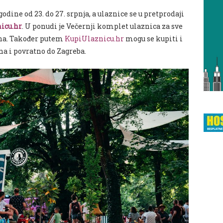
dine od 23. do 27. srpnja, a ulaznice se u pretprodaji
icu.hr
. U ponudi je Večernji komplet ulaznica za sve
una. Također putem
KupiUlaznicu.hr
mogu se kupiti i
na i povratno do Zagreba.