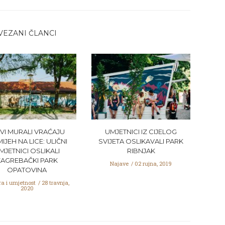
VEZANI ČLANCI
VI MURALI VRAĆAJU
UMJETNICI IZ CIJELOG
IJEH NA LICE: ULIČNI
SVIJETA OSLIKAVALI PARK
MJETNICI OSLIKALI
RIBNJAK
ZAGREBAČKI PARK
Najave
02 rujna, 2019
OPATOVINA
ra i umjetnost
28 travnja,
2020