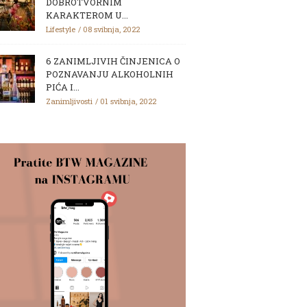
DOBROTVORNIM
KARAKTEROM U...
Lifestyle
08 svibnja, 2022
6 ZANIMLJIVIH ČINJENICA O
POZNAVANJU ALKOHOLNIH
PIĆA I...
Zanimljivosti
01 svibnja, 2022