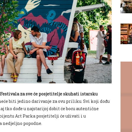
estivala za sve će posjetitelje skuhati istarsku
 neće biti jedino darivanje za ovu priliku. Svi koji dođu
j tko dođe u najstarijoj dobit će bocu autentične
ntu Art Parka posjetitelji će uživati i u
za nedjeljno popodne.