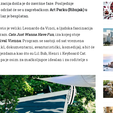
cija došla je do završne faze. Posljednje
održat će se u zagrebačkom
Art Parku (Ribnjak) u
Ulaz je besplatan.
io je veliki Leonardo da Vinci, a ljudska fascinacija
ogram
Cats Just Wanna Have Fun
, iza kojeg stoje
tival Vienna
. Program se sastoji od sat vremena
kl, dokumentarni, avanturistički, komedija), a bit će
ijezdama kao što su Lil Bub, Henri i Keyboard Cat.
pa je osim za mačkoljupce idealan i za roditelje s