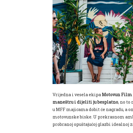
Vrijedna i vesela ekipa
Motovun Film F
maneštru i dijeliti ju besplatno
, no to
u MFF majicama dobit će nagradu, a ona
motovunske biske. U prekrasnom ambije
probranoj opuštajućoj glazbi idealnoj 