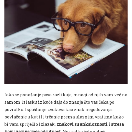
Iako se ponašanje pasa razlikuje, mnogi od njih vam već na
samom izlasku iz kuće daju do znanja što vas čeka po
povratku. Ispuštanje zvukova kao znak negodovanja,
povlačenje u kut ili trčanje prema ulaznim vratima kako
bi vam spriječio izlazak,
znakovi su anksioznosti i stresa
koju izaziva vaša odsutnost.
Nerijetko ćete zateći