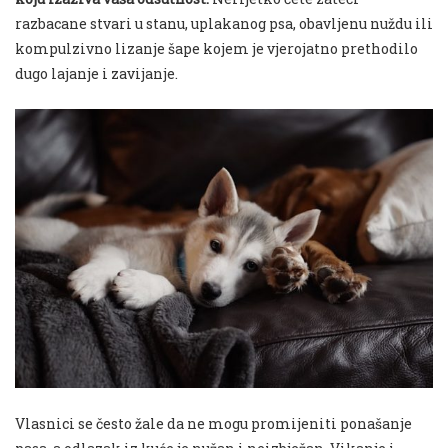
razbacane stvari u stanu, uplakanog psa, obavljenu nuždu ili
kompulzivno lizanje šape kojem je vjerojatno prethodilo
dugo lajanje i zavijanje.
Vlasnici se često žale da ne mogu promijeniti ponašanje