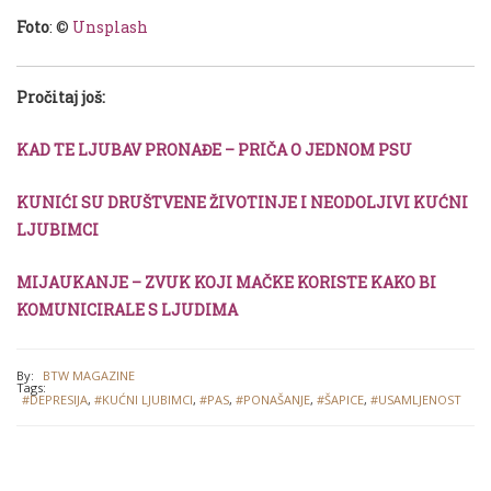
Foto
: ©
Unsplash
Pročitaj još:
KAD TE LJUBAV PRONAĐE – PRIČA O JEDNOM PSU
KUNIĆI SU DRUŠTVENE ŽIVOTINJE I NEODOLJIVI KUĆNI
LJUBIMCI
MIJAUKANJE – ZVUK KOJI MAČKE KORISTE KAKO BI
KOMUNICIRALE S LJUDIMA
By:
BTW MAGAZINE
Tags:
#DEPRESIJA
,
#KUĆNI LJUBIMCI
,
#PAS
,
#PONAŠANJE
,
#ŠAPICE
,
#USAMLJENOST