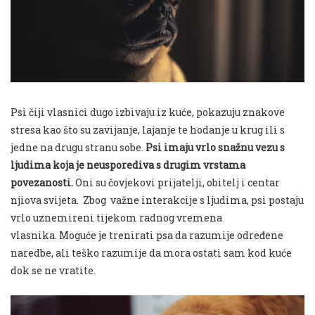
Psi čiji vlasnici dugo izbivaju iz kuće, pokazuju znakove
stresa kao što su zavijanje, lajanje te hodanje u krug ili s
jedne na drugu stranu sobe.
Psi imaju vrlo snažnu vezu s
ljudima koja je neusporediva s drugim vrstama
povezanosti.
Oni su čovjekovi prijatelji, obitelj i centar
njiova svijeta.
Zbog važne interakcije s ljudima, psi postaju
vrlo uznemireni tijekom radnog vremena
vlasnika.
Moguće je trenirati psa da razumije određene
naredbe, ali teško razumije da mora ostati sam kod kuće
dok se ne vratite.