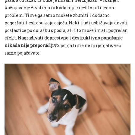
pasa, a odlazak iz kuće je nužan i neizbježan. Vikanje i
kažnjavanje životinja
nikada
nije riješilo niti jedan
problem. Time ga samo možete zbuniti i dodatno
pogoršati tjeskobu koju osjeća. Neki ljudi uobičavaju davati
poslastice po dolasku s posla, ali i to može imati pogrešan
efekt.
Nagrađivati depresivno i destruktivno ponašanje
nikada nije preporučljivo
, jer ga time ne mijenjate, već
samo pojačavate.