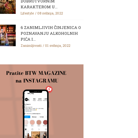
DOBROTVORNIM
KARAKTEROM U...
Lifestyle
08 svibnja, 2022
6 ZANIMLJIVIH ČINJENICA O
POZNAVANJU ALKOHOLNIH
PIĆA I...
Zanimljivosti
01 svibnja, 2022