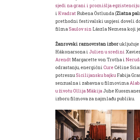
sjedi na grani i promišlja egzistenciju
i
Kvadrat
Rubena Östlunda (
Zlatna pa
prethodni festivalski uspjesi doveli d
filma
Saulov sin
Lászla Nemesa koji j
Žanrovski raznovrstan izbor
uključuje
Hákonarsona i
Julien u sredini
Xavier
Arendt
Margarette von Trotha i
Nerud
odrastanju, energični
Cure
Céline Sci
potresnu
Sicilijansku bajku
Fabija Gras
senzualna i zabavna u filmovima
Ala
u životu Ollija Mäkija
Juhe Kuosmane
izboru filmova za najmlađu publiku.