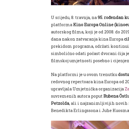
U srijedu, 8. travnja, na
95. rođendan k
platforma
Kino Europa Online (kinoe
autorskog filma, koji je od 2008. do 20
dana nakon zatvaranja kina Europa
ci
prekidom programa, održati kontinuit
simbolično odati počast dvorani čija 
filmskoj umjetnosti posebno i cijenjen
Na platformi je u ovom trenutku
dost
redovnog repertoara kina Europa od 20
upravljala Umjetnička organizacija
Za
suvremenih autora poput
Rubena Östlu
Petzolda
, ali i najzanimljivijih novi
Benedikta Erlingssona i Juhe Kuosm