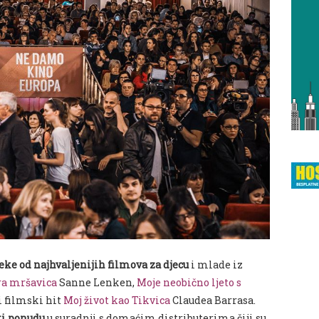
eke od najhvaljenijih filmova za djecu
i mlade iz
ra mršavica
Sanne Lenken,
Moje neobično ljeto s
 filmski hit
Moj život kao Tikvica
Claudea Barrasa.
ti ponudu
u suradnji s domaćim distributerima čiji su