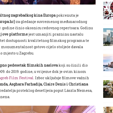
ultnog zagrebačkog kina Europa
pokrenuta je
uropa.hr)
za gledanje suvremenog međunarodnog
19. godine činio okosnicu redovnog repertoara. Godinu
lj ove platforme
jest umanjiti prazninu nastalu
et dostupnosti kvalitetnog filmskog programa te
je monumentalnost gotovo cijelo stoljeće davala
o mjesto u Zagrebu.
upno pedesetak filmskih naslova
koji su činili dio
09. do 2019. godine, u vrijeme dok je ovim kinom
greb Film Festival
.
Izbor uključuje filmove važnih
nda, Asghara Farhadija, Claire Denis i Christiana
h redatelja proteklog desetljeća poput Lászla Nemesa,
anena.