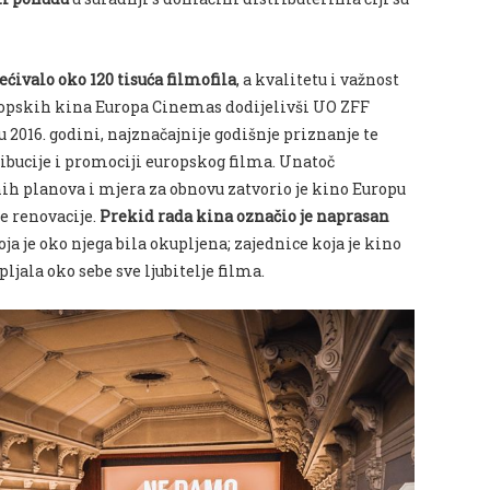
ćivalo oko 120 tisuća filmofila
, a kvalitetu i važnost
europskih kina Europa Cinemas dodijelivši UO ZFF
 2016. godini, najznačajnije godišnje priznanje te
ibucije i promociji europskog filma. Unatoč
h planova i mjera za obnovu zatvorio je kino Europu
e renovacije.
Prekid rada kina označio je naprasan
ja je oko njega bila okupljena; zajednice koja je kino
pljala oko sebe sve ljubitelje filma.