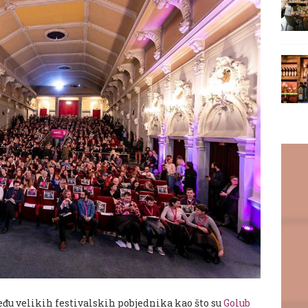
eđu velikih festivalskih pobjednika kao što su
Golub