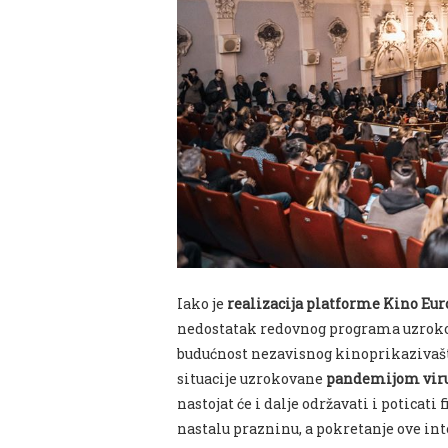
Iako je
realizacija platforme Kino Eu
nedostatak redovnog programa uzrokov
budućnost nezavisnog kinoprikazivaštv
situacije uzrokovane
pandemijom viru
nastojat će i dalje održavati i potica
nastalu prazninu, a pokretanje ove in