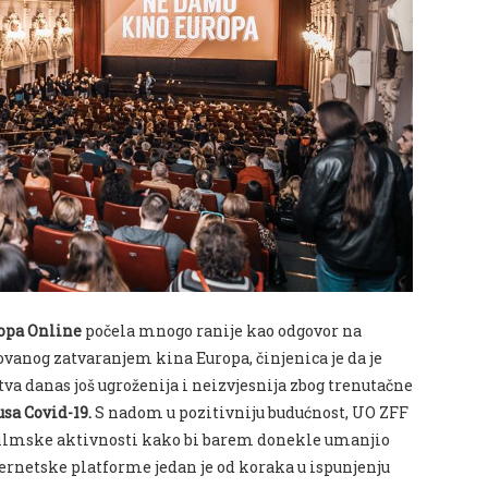
ropa Online
počela mnogo ranije kao odgovor na
anog zatvaranjem kina Europa, činjenica je da je
a danas još ugroženija i neizvjesnija zbog trenutačne
sa Covid-19.
S nadom u pozitivniju budućnost, UO ZFF
ti filmske aktivnosti kako bi barem donekle umanjio
ternetske platforme jedan je od koraka u ispunjenju