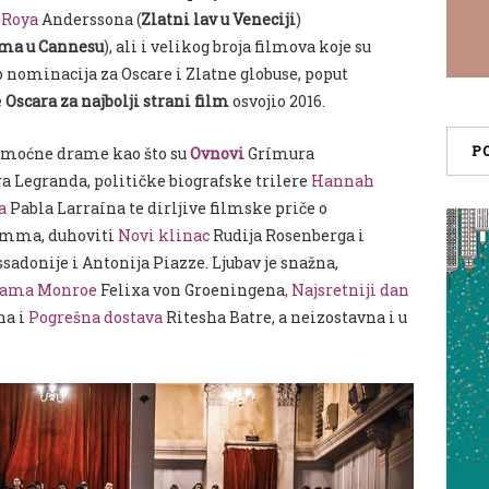
Roya
Anderssona (
Zlatni lav u Veneciji
)
lma u Cannesu
), ali i velikog broja filmova koje su
o nominacija za Oscare i Zlatne globuse, poput
e
Oscara za najbolji strani film
osvojio 2016.
P
 moćne drame kao što su
Ovnovi
Grímura
a Legranda, političke biografske trilere
Hannah
a
Pabla Larraína te dirljive filmske priče o
amma, duhoviti
Novi klinac
Rudija Rosenberga i
sadonije i Antonija Piazze. Ljubav je snažna,
bama Monroe
Felixa von Groeningena
,
Najsretniji dan
na i
Pogrešna dostava
Ritesha Batre, a neizostavna i u