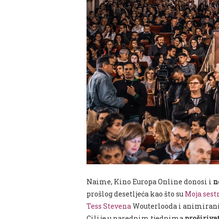
Naime, Kino Europa Online donosi i
n
prošlog desetljeća kao što su
Moja sest
Tess
Stevena
Wouterlooda i animirani
Cilj je u narednim tjednima
proširiva