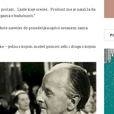
 prolazi… Ljude koje srećeš… Prošlost me je naučila da
rigama o budućnosti.”
bote navečer do ponedeljka ujutro ostanem sama.
P
uke – jednu s kojom možeš pomoći sebi i drugu s kojom