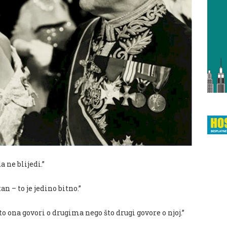
a ne blijedi.”
tan – to je jedino bitno.”
o ona govori o drugima nego što drugi govore o njoj.”