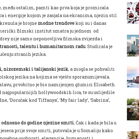
se, među ostalim, pamti kao prva koja je promicala
a i energije kojom je zasjala na ekranima, njezin stil
okrenula je brojne
modne trendove
koji su i danas
merički filmski institut smatra ju jednom od
drey nije samo neponovljiva filmska zvijezda i
estranosti, talentu i humanitarnom radu
. Studirala je
 učenju stranih jezika.
i, nizozemski i talijanski jezik
, a mogla se pohvaliti
skog jezika na kojima se vješto sporazumijevala.
slavu, prvobitno je bio namijenjen glumici Elisabeth
d najpopularnijih hollywoodskih lica, te su uslijedile
e, ‘Doručak kod Tiffanya’, ‘My fair lady’, ‘Sabrina’,
3. odnosno do godine njezine smrti.
Čak i kada je bila u
eseca prije svoje smrti, putovala je u Somaliju kako
posebne osobnosti, elegancije, humanosti i