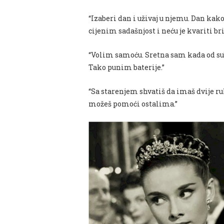
“Izaberi dan i uživaj u njemu. Dan kako
cijenim sadašnjost i neću je kvariti b
“Volim samoću. Sretna sam kada od su
Tako punim baterije.”
“Sa starenjem shvatiš da imaš dvije r
možeš pomoći ostalima.”