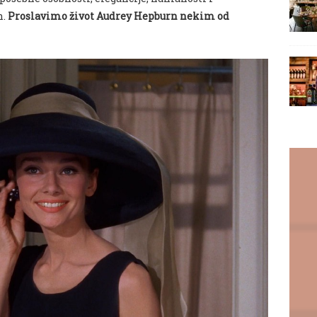
n.
Proslavimo život Audrey Hepburn nekim od