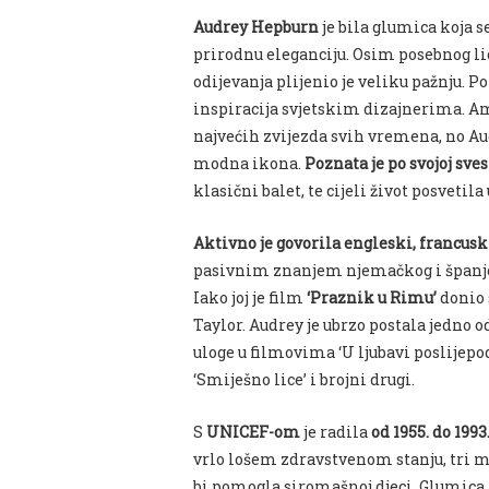
Audrey Hepburn
je bila glumica koja 
prirodnu eleganciju. Osim posebnog lic
odijevanja plijenio je veliku pažnju. P
inspiracija svjetskim dizajnerima. A
najvećih zvijezda svih vremena, no Au
modna ikona.
Poznata je po svojoj sv
klasični balet, te cijeli život posvetila
Aktivno je govorila engleski, francusk
pasivnim znanjem njemačkog i španjol
Iako joj je film
‘Praznik u Rimu’
donio 
Taylor. Audrey je ubrzo postala jedno o
uloge u filmovima ‘U ljubavi poslijepodn
‘Smiješno lice’ i brojni drugi.
S
UNICEF-om
je radila
od 1955. do 199
vrlo lošem zdravstvenom stanju, tri mj
bi pomogla siromašnoj djeci. Glumica 