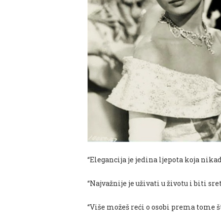
“Elegancija je jedina ljepota koja nikad
“Najvažnije je uživati u životu i biti sre
“Više možeš reći o osobi prema tome št