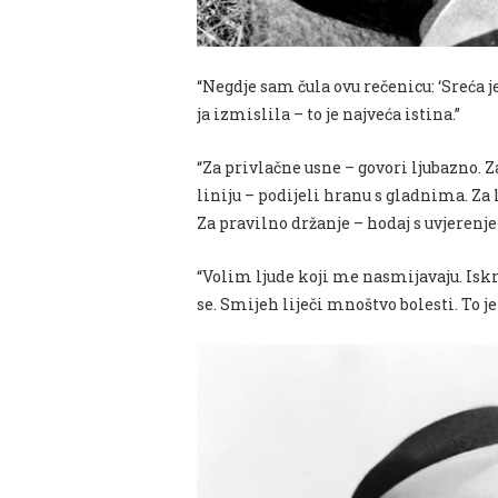
“Negdje sam čula ovu rečenicu: ‘Sreća 
ja izmislila – to je najveća istina.”
“Za privlačne usne – govori ljubazno. Z
liniju – podijeli hranu s gladnima. Za 
Za pravilno držanje – hodaj s uvjerenj
“Volim ljude koji me nasmijavaju. Iskr
se. Smijeh liječi mnoštvo bolesti. To je