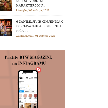
DOBROTVORNIM
KARAKTEROM U...
Lifestyle
08 svibnja, 2022
6 ZANIMLJIVIH ČINJENICA O
POZNAVANJU ALKOHOLNIH
PIĆA I...
Zanimljivosti
01 svibnja, 2022