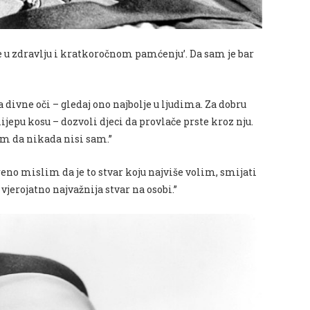
je u zdravlju i kratkoročnom pamćenju’. Da sam je bar
a divne oči – gledaj ono najbolje u ljudima. Za dobru
lijepu kosu – dozvoli djeci da provlače prste kroz nju.
em da nikada nisi sam.”
eno mislim da je to stvar koju najviše volim, smijati
 vjerojatno najvažnija stvar na osobi.”