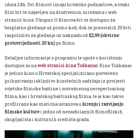
iduća 24h. Svi filmovi imaju hrvatske podnaslove, a svaki
film bit će najavljen na društvenim mrežama i web
stranici kina. Ukupno 11 filmova bit će dostupno za
besplatno gledanje uz promo kod, dok će preostalih 20 biti
raspoloživo za gledanje uz naknadu od
$2,99 (okvirne
protuvrijednosti 20 kn)
po filmu.
Detaljne informacije o programu te upute o korištenju
dostupne su na
web stranici kina Tuškanac
. Kino Tuškanac
je jedino kino u Hrvatskoj specijalizirano posvećeno
prikazivanju isključivo kinotečnih sadržaja iz povijesti
svjetske filmske baštine i suvremenog nerepertoarnog
filma, kao i hrvatskog baštinskog filma, te je kao takvo
profilirano kao matična ustanova u
širenju i razvijanju
filmske kulture
i jedno od nezaobilaznih filmofilskih
okupljališta i kulturnih središta grada.