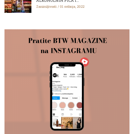
ALKOHOLNIH PIĆA I...
Zanimljivosti
01 svibnja, 2022