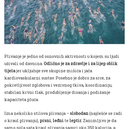
Plivanje je jedno od osnovnih aktivnosti u kojem su ljudi
uživali od davnina.
Odlično je za zdravlje i za lijep oblik
tijela
jer uključuje sve skupine mišića i jača
kardiovaskularni sustav. Posebno je dobro za srce, za
pokretljivost zglobova i vezivnog tkiva, koordinaciju,
stabilan krvni tlak, produbljenje disanja i podizanje
kapaciteta pluća.
Ima nekoliko stilova plivanja –
slobodan
(najčešće se radi
o kraul plivanju),
prsni
,
leđni
te
leptir.
Zanimljivo je da
samo pola sata kraul plivanja sagori oko 350 kalorija, a