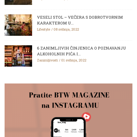
VESELI STOL – VEČERA S DOBROTVORNIM
KARAKTEROM U...
Lifestyle
08 svibnja, 2022
6 ZANIMLJIVIH ČINJENICA O POZNAVANJU
ALKOHOLNIH PIĆA I...
Zanimljivosti
01 svibnja, 2022