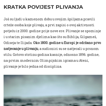
KRATKA POVIJEST PLIVANJA
Još su ljudi u kamenom dobu u svojim špiljama pravili
crteže osoba koje plivaju, a prvi zapisi o ovoj aktivnosti
potječu iz 2000. godine prije nove ere. Plivanje se spominje
i u starim pisanim djelima kao što su Biblija, Gilgameš,
Odiseja te Ilijada.
Oko 1800. godine u Europi je održano prvo
natjecanje u plivanju
, a sudionici su se natjecali u prsnom
stilu. Gotovo stotinu godina kasnije, odnosno 1896. godine,
na prvim modernim Olimpijskim igrama u Ateni,
plivanje je bilo jedna od disciplina.