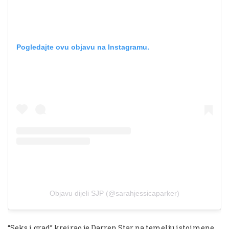
Pogledajte ovu objavu na Instagramu.
Objavu dijeli SJP (@sarahjessicaparker)
“Seks i grad” kreirao je Darren Star na temelju istoimene