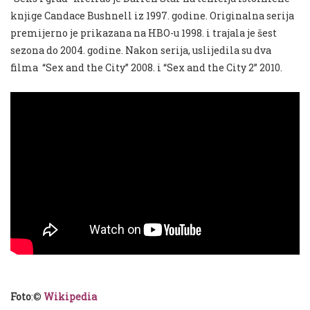
knjige Candace Bushnell iz 1997. godine. Originalna serija
premijerno je prikazana na HBO-u 1998. i trajala je šest
sezona do 2004. godine. Nakon serija, uslijedila su dva
filma “Sex and the City” 2008. i “Sex and the City 2” 2010.
Foto
:©
Wikipedia