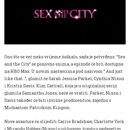
Ono što se već neko vrijeme šuškalo, sada je potvrđeno: “Sex
and the City” se ponovno snima, a epizode će biti dostupne
na HBO Max. U novim nastavcima pod nazivom ” And just
like that…”, glumit će Sarah Jessica Parker, Cynthia Nixon
i Kristin Davis. Kim Cattrall, koja je u originalnoj seriji
glumila Samanthu Jones, neće se vratiti. Parker, Nixon i
Davis također će biti izvršne producentice, zajedno s
Michaelom Patrickom Kingom.
Nove avanture će slijediti Carrie Bradshaw, Charlotte York
i Mirandu Hobbes (Nixon) u njihovom životu u pedesetim