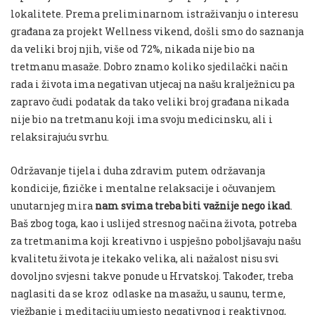
lokalitete. Prema preliminarnom istraživanju o interesu
građana za projekt Wellness vikend, došli smo do saznanja
da veliki broj njih, više od 72%, nikada nije bio na
tretmanu masaže. Dobro znamo koliko sjedilački način
rada i života ima negativan utjecaj na našu kralježnicu pa
zapravo čudi podatak da tako veliki broj građana nikada
nije bio na tretmanu koji ima svoju medicinsku, ali i
relaksirajuću svrhu.
Održavanje tijela i duha zdravim putem održavanja
kondicije, fizičke i mentalne relaksacije i očuvanjem
unutarnjeg mira
nam svima treba biti važnije nego ikad
.
Baš zbog toga, kao i uslijed stresnog načina života, potreba
za tretmanima koji kreativno i uspješno poboljšavaju našu
kvalitetu života je itekako velika, ali nažalost nisu svi
dovoljno svjesni takve ponude u Hrvatskoj. Također, treba
naglasiti da se kroz odlaske na masažu, u saunu, terme,
vježbanje i meditaciju umjesto negativnog i reaktivnog,