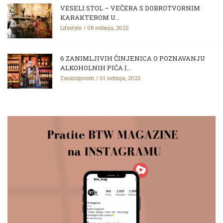
VESELI STOL – VEČERA S DOBROTVORNIM
KARAKTEROM U...
Lifestyle
08 svibnja, 2022
6 ZANIMLJIVIH ČINJENICA O POZNAVANJU
ALKOHOLNIH PIĆA I...
Zanimljivosti
01 svibnja, 2022