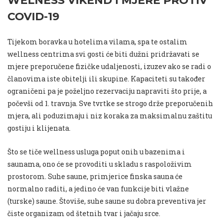
WELNESS VIKEND I MJERE PROTIV
COVID-19
Tijekom boravka u hotelima vilama, spa te ostalim
wellness centrima svi gosti će biti dužni pridržavati se
mjere preporučene fizičke udaljenosti, izuzev ako se radi o
članovima iste obitelji ili skupine. Kapaciteti su također
ograničeni pa je poželjno rezervaciju napraviti što prije, a
počevši od 1. travnja. Sve tvrtke se strogo drže preporučenih
mjera, ali poduzimaju i niz koraka za maksimalnu zaštitu
gostiju i klijenata.
Što se tiče wellness usluga poput onih u bazenima i
saunama, ono će se provoditi u skladu s raspoloživim
prostorom. Suhe saune, primjerice finska sauna će
normalno raditi, a jedino će van funkcije biti vlažne
(turske) saune. Štoviše, suhe saune su dobra preventiva jer
čiste organizam od štetnih tvar i jačaju srce.