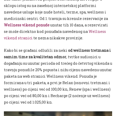
sklopu istog su na zasebnoj internetskoj platformi
navedene usluge koje nude hoteli, terme, spa, wellness i
medicinski centri. Od 1. travnja su krenule rezervacije za
Wellness vikend ponude
unutar tih 10 dana, a rezervirati
se može direktno kod ponuđača navedenog na
Wellness
vikend stranici
te nema nikakve provizije.
Kako bi se građani odlučili za neki
od wellness tretmana i
samim time za kvalitetan odmor
, tvrtke sudionici u
događanju su unutar perioda od trećeg do četvrtog vikenda u
travnju ponudile 20% popusta i nižu cijenu navedenu unutar
paketa na web stranici Wellness vikend. Ponuda je
formirana u tri paketa, a prvi je Relax (osnovni tretmani i
wellness) po cijeni već od 100,00 kn, Renew (spa i wellness)
po cijeni već od 80,00 kn i Recharge (2 noćenje uz wellness)
po cijeni već od 1.025,00 kn.