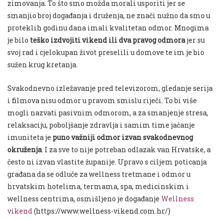
zimovanja. To što smo možda morali usporiti jer se
smanjio broj događanja i druženja, ne znači nužno da smo u
proteklih godinu dana imali kvalitetan odmor. Mnogima
je bilo
teško izdvojiti vikend ili dva pravog odmora
jer su
svoj rad i cjelokupan život preselili u domove te im je bio
sužen krug kretanja.
Svakodnevno izležavanje pred televizorom, gledanje serija
i filmova nisu odmor u pravom smislu riječi. To bi više
mogli nazvati pasivnim odmorom, a za smanjenje stresa,
relaksaciju, poboljšanje zdravlja i samim time jačanje
imuniteta je
puno važniji odmor izvan svakodnevnog
okruženja
. I za sve to nije potreban odlazak van Hrvatske, a
često ni izvan vlastite županije. Upravo s ciljem poticanja
građana da se odluče za wellness tretmane i odmor u
hrvatskim hotelima, termama, spa, medicinskim i
wellness centrima, osmišljeno je događanje
Wellness
vikend
(https://www.wellness-vikend.com.hr/)