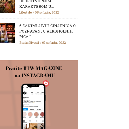
DOBROTVORNIM
KARAKTEROM U...
Lifestyle
08 svibnja, 2022
6 ZANIMLJIVIH ČINJENICA O
POZNAVANJU ALKOHOLNIH
PIĆA I...
Zanimljivosti
01 svibnja, 2022