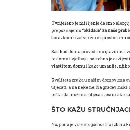
Uvriježeno je mišljenje da smo alergij
prepoznajemo
“okidače” za naše prob
boravkom u zatvorenim prostorima o
Sad kad doma provodimo glavninu svo
te doma i vježbaju, potrebno je osvijest
vlastitom domu
i kako umanjiti njihov
Kvaliteta zraka u našim domovima ov
utjecati, a na neke ne. Na građevinski
teško da možemo utjecati, osim ako s
ŠTO KAŽU STRUČNJAC
No, puno je više mogućnosti u izboru 