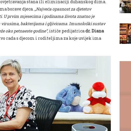
ovjetravanja stana ili eliminaciji duhanskog dima.
ima borave djeca.
„Najveća opasnost za djetetov
sti. U prvim mjesecima i godinama života znatno je
 virusima, bakterijama i gljivicama. Imunološki sustav
eže oko petnaeste godine“,
ističe pedijatrica
dr. Diana
vo rada s djecom i roditeljima za koje uvijek ima