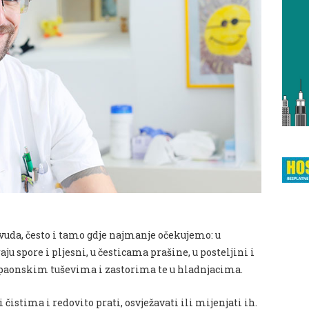
uda, često i tamo gdje najmanje očekujemo: u
ju spore i pljesni, u česticama prašine, u posteljini i
paonskim tuševima i zastorima te u hladnjacima.
 čistima i redovito prati, osvježavati ili mijenjati ih.