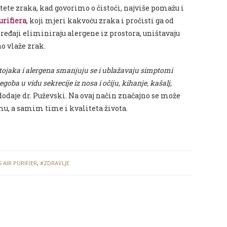
ete zraka, kad govorimo o čistoći, najviše pomažu i
urifier
a
, koji mjeri kakvoću zraka i pročisti ga od
ređaji eliminiraju alergene iz prostora, uništavaju
no vlaže zrak.
tojaka i alergena smanjuju se i ublažavaju simptomi
tegoba u vidu sekrecije iz nosa i očiju, kihanje, kašalj,
odaje dr. Puževski. Na ovaj način značajno se može
u, a samim time i kvaliteta života.
S AIR PURIFIER
,
#ZDRAVLJE