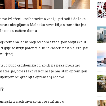
ama izloženi kad boravimo vani, u prirodi i da lako
leme s alergijama.
Malo tko razmišlja o tome što je s
dnosno u našem domu.
g vremena jer mnogi od doma rade, pohađaju školu
iti gdje se kriju potencijalni “okidači” naših alergija
u
 utjecaj.
isi o puno čimbenika od kojih na neke možemo
 materijal, boje i lakove kojima je naš stan opremljen
udjelujemo u gradnji i opremanju doma.
I?
kemijskih sredstava kojim se služimo u