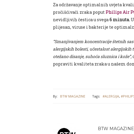
Za održavanje optimalnih uvjeta kvalit
pročišćivači zraka poput
Philips Air P
nevidljivih čestica u svega
6 minuta.
U
plijesan, viruse i bakterije te optimal
“Smanjivanjem koncentracije štetnih sas
alergijskih bolesti, učestalost alergijskih 
otežano disanje, suhoća sluznica i kože”,
d
popraviti kvaliteta zraka u našem dom
By:
BTW MAGAZINE
Tags:
#ALERGIJA
,
#PHILIP
BTW MAGAZINE