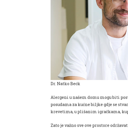
Dr. Natko Beck
Alergeni u našem domu mogu biti posv
posudama za kućne biljke gdje se stvara
krevetima, u plišanim igračkama, ku
Zato je važno sve ove prostore održavati