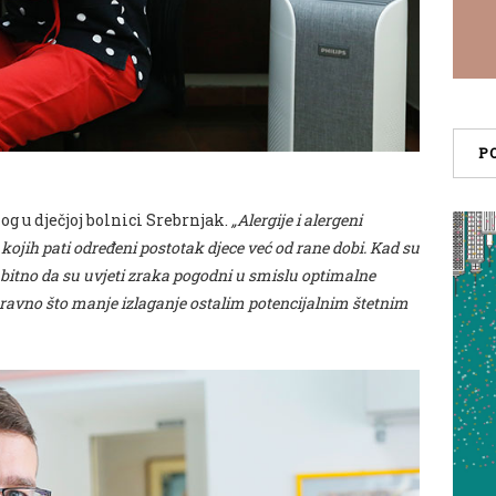
P
og u dječjoj bolnici Srebrnjak.
„Alergije i alergeni
ojih pati određeni postotak djece već od rane dobi. Kad su
 bitno da su uvjeti zraka pogodni u smislu optimalne
ravno što manje izlaganje ostalim potencijalnim štetnim