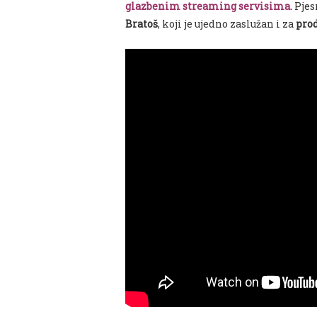
glazbenim streaming servisima.
Pjes
Bratoš
, koji je ujedno zaslužan i za
pro