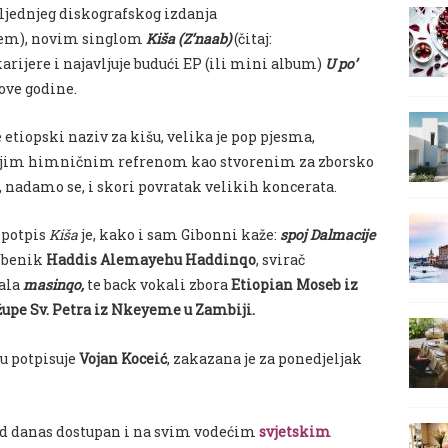
sljednjeg diskografskog izdanja
ćem), novim singlom
Kiša (Z’naab)
(čitaj:
arijere i najavljuje budući EP (ili mini album)
U po’
 ove godine.
e etiopski naziv za kišu, velika je pop pjesma,
svojim himničnim refrenom kao stvorenim za zborsko
o, nadamo se, i skori povratak velikih koncerata.
 potpis
Kiša
je, kako i sam Gibonni kaže:
spoj Dalmacije
azbenik
Haddis Alemayehu Haddinqo
, svirač
bala
masinqo,
te back vokali zbora
Etiopian Moseb iz
župe Sv. Petra iz Nkeyeme u Zambiji.
iju potpisuje
Vojan Koceić
, zakazana je za ponedjeljak
od danas dostupan i na svim vodećim
svjetskim