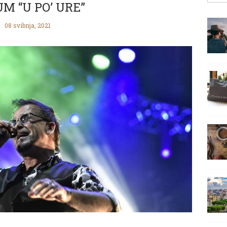
M “U PO’ URE”
08 svibnja, 2021