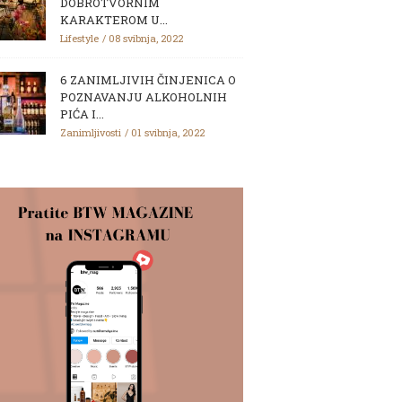
DOBROTVORNIM
KARAKTEROM U...
Lifestyle
08 svibnja, 2022
6 ZANIMLJIVIH ČINJENICA O
POZNAVANJU ALKOHOLNIH
PIĆA I...
Zanimljivosti
01 svibnja, 2022