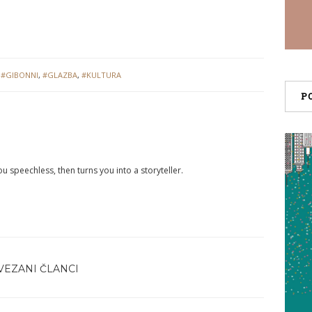
,
#GIBONNI
,
#GLAZBA
,
#KULTURA
P
you speechless, then turns you into a storyteller.
VEZANI ČLANCI