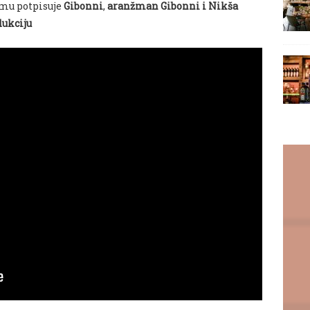
mu potpisuje
Gibonni
,
aranžman Gibonni i Nikša
dukciju