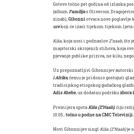
Gotovo točno pet godina od izlaska po
(album
Familija
s Oliverom Dragojevi
zinab),
Gibonni
otvara novo poglavlje k
ure
koji će izaći tijekom tijekom ljeta
Kiša,
koja nosi i podnaslov
Z’naab,
što j
majstorski skrojenih stihova, koja 
pjevanje publike priziva, ne kišu, neg
Uz prepoznatljivi Gibonnijev autorski
i Afrike
,
čemu je pridonio gostujući gl
tradicijskog etiopskog gudačkog glaz
Adis Abebe
, uz dodatnu podršku
zbora 
Premijera spota
Kiša (Z’Naab)
, čiju rež
10.05.,
točno u podne na CMC Televiziji.
Novi Gibonnijev singl
Kiša (Z’Naab)
je 