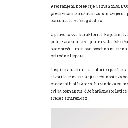
Kreiranjem kolekcije Osmanthus, L’Occ
predivnom, sićušnom žutom cvijeću i p
baršunasto-voćnog dodira.
Upravo takve karakteristike jedinstve
putuje zrakom u vrijeme cvata. Iskri
bude sreću i mir, ova posebna mirisna 
prirodne ljepote.
Inspirirana time, kreatorica parfema
stvorila je miris koji u sebi nosi svo
modernih olfaktornih trendova za mod
cvijet osmantus, čije baršunaste lat
sreće i smirenosti.