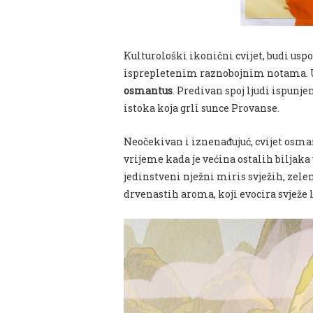
Kulturološki ikonični cvijet, budi us
isprepletenim raznobojnim notama. U
osmantus
. Predivan spoj ljudi ispunje
istoka koja grli sunce Provanse.
Neočekivan i iznenađujuć, cvijet osman
vrijeme kada je većina ostalih biljaka 
jedinstveni nježni miris svježih, zele
drvenastih aroma, koji evocira svježe l