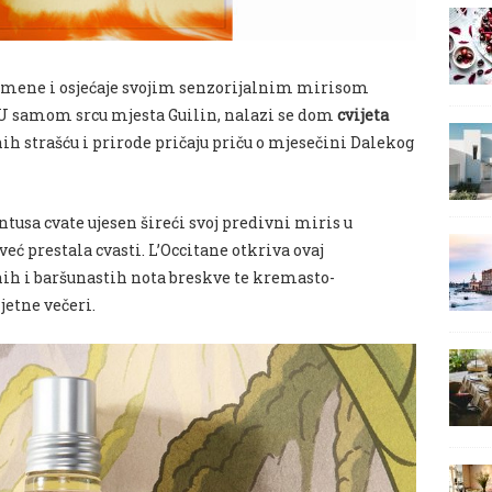
pomene i osjećaje svojim senzorijalnim mirisom
 samom srcu mjesta Guilin, nalazi se dom
cvijeta
nih strašću i prirode pričaju priču o mjesečini Dalekog
tusa cvate ujesen šireći svoj predivni miris u
već prestala cvasti. L’Occitane otkriva ovaj
nih i baršunastih nota breskve te kremasto-
jetne večeri.