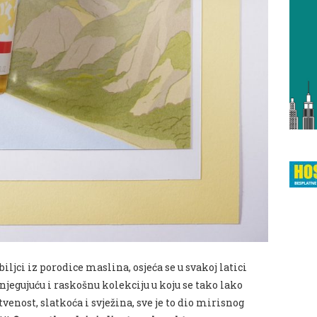
iljci iz porodice maslina, osjeća se u svakoj latici
njegujuću i raskošnu kolekciju u koju se tako lako
tvenost, slatkoća i svježina, sve je to dio mirisnog