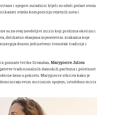
itane i njegovi suradnici htjeli su odati počast ovom
rikazati svježu kompoziciju cvjetnih nota i
ne su za ovaj neodoljivi miris koji prožima okolinu i
čava, delikatno obasjana mjesečevim zrakama koje
sinergija donosi jedinstveni trenutak tradicije i
 iz poznate tvrtke Givaudan,
Marypierre Julien
 bogatstvo tradicionalnih damskih parfema i poletnost
erne žene u pokretu. Marypierre otkriva kako je
ice dominiraju ovim mirisnim spojem, istodobno miris