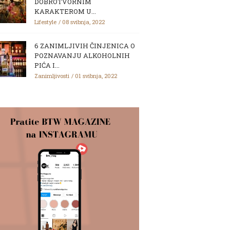
DOBROTVORNIM
KARAKTEROM U...
Lifestyle
08 svibnja, 2022
6 ZANIMLJIVIH ČINJENICA O
POZNAVANJU ALKOHOLNIH
PIĆA I...
Zanimljivosti
01 svibnja, 2022