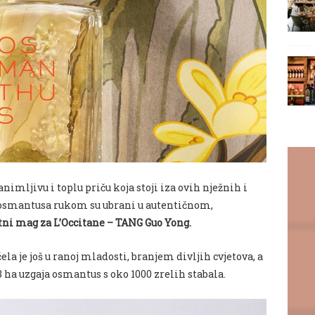
imljivu i toplu priču koja stoji iza ovih nježnih i
 osmantusa rukom su ubrani u autentičnom,
etni mag za L’Occitane – TANG Guo Yong.
 je još u ranoj mladosti, branjem divljih cvjetova, a
3 ha uzgaja osmantus s oko 1000 zrelih stabala.