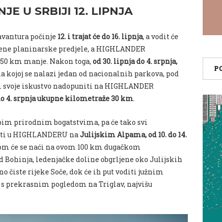
NJE U SRBIJI 12. LIPNJA
 avantura počinje
12. i trajat će do 16. lipnja
, a vodit će
jene planinarske predjele, a HIGHLANDER
i 50 km manje. Nakon toga,
od 30. lipnja do 4. srpnja,
P
na kojoj se nalazi jedan od nacionalnih parkova, pod
i svoje iskustvo nadopuniti na HIGHLANDER
do 4. srpnja ukupne kilometraže 30 km
.
epim prirodnim bogatstvima, pa će tako svi
ivati u HIGHLANDERU na
Julijskim Alpama, od 10. do 14.
oćom će se naći na ovom 100 km dugačkom
d Bohinja, ledenjačke doline obgrljene oko Julijskih
o čiste rijeke Soče, dok će ih put voditi južnim
s prekrasnim pogledom na Triglav, najvišu