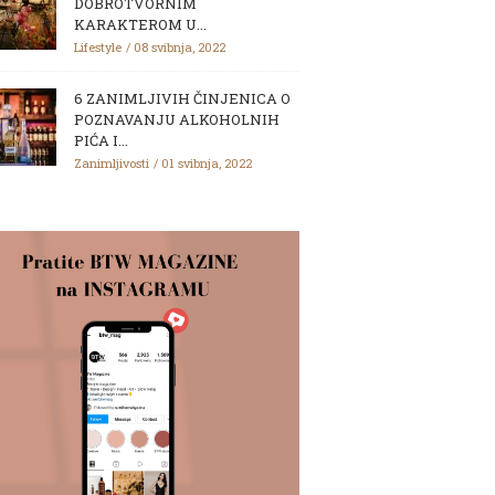
DOBROTVORNIM
KARAKTEROM U...
Lifestyle
08 svibnja, 2022
6 ZANIMLJIVIH ČINJENICA O
POZNAVANJU ALKOHOLNIH
PIĆA I...
Zanimljivosti
01 svibnja, 2022