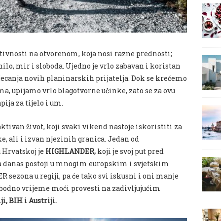
tivnosti na otvorenom, koja nosi razne prednosti;
enilo, mir i sloboda. Ujedno je vrlo zabavan i koristan
tjecanja novih planinarskih prijatelja. Dok se krećemo
, upijamo vrlo blagotvorne učinke, zato se za ovu
ija za tijelo i um.
 aktivan život, koji svaki vikend nastoje iskoristiti za
 ali i izvan njezinih granica. Jedan od
 Hrvatskoj je
HIGHLANDER,
koji je svoj put pred
 a danas postoji u mnogim europskim i svjetskim
ezona u regiji, pa će tako svi iskusni i oni manje
obodno vrijeme moći provesti na zadivljujućim
ji, BIH i Austriji.