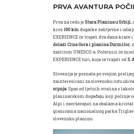
PRVA AVANTURA POČ
I
Prva na redu je
Stara Planina u Srbiji
,
kroz
100 km
dugačke zahtjevne i udal
EXERIENCE će trajati dva dana kraće 
dolazi Crna Gora i planina Durmitor
, 
zaštitom UNESCO-a. Početnici će moć
EXPERIENCE turi, koja će trajati od
3. 
Slovenija je poznata po svojim prelij
zainteresirani za slovensku rutu už
srpnja
. Spas od ljetnih vrućina s lak
planinarskom događaju, koji počinje o
Alpi i završavajući na obalama kristaln
granicama nacionalnog parka Triglav 
slovensku planinu.