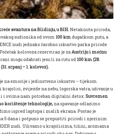
 kreće avantura na Blidinju, u BIH.
Netaknuta priroda,
ha svakog sudionika od ovom
100 km
dugačkom putu, a
IENCE nudi jednako čarobno iskustvo parka prirode
Početak kolovoza rezerviran je za
Austriju i moćnu
irani mogu odabrati jesu li za rutu od
100 km (28.
(31. srpanj – 1. kolovoz).
e na emocije i jedinstveno iskustvo – tijekom
krajolici, zvijezde na nebu, logorska vatra, uživanje u
li i svima nam potreban digitalni detox.
Suvremen
o korištenje tehnologije,
na spavanje odlazimo
dimo ispred laptopa i malih ekrana. Postao je
a 5 dana i potpuno se prepustiti prirodi i njezinim
ANDER nudi. Uživamo u krajolicima, tišini, aromama
o poštovanje prema prirodi oko nas. Dobivamo