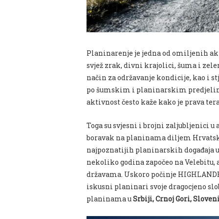
Planinarenje je jedna od omiljenih ak
svjež zrak, divni krajolici, šuma i zel
način za održavanje kondicije, kao i s
po šumskim i planinarskim predjelima
aktivnost često kaže kako je prava terap
Toga su svjesni i brojni zaljubljenici u
boravak na planinama diljem Hrvatske,
najpoznatijih planinarskih događaja u
nekoliko godina započeo na Velebitu,
državama. Uskoro počinje HIGHLANDER s
iskusni planinari svoje dragocjeno sl
planinama u
Srbiji, Crnoj Gori, Sloveni