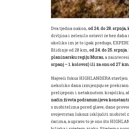
Dva tjedna nakon,
od 24. do 28. srpnja,
divljina i zelenilo ostavit će bez da
ukoliko im je to ipak predugo, EXPER
Blidinje od 28 km,
od 24. do 25. srpnja.
planinarsku regiju Murau
, a zainteres
srpanj – 1. kolovoz) ili za onu od 27 km 
Najveći fokus HIGHLANDERA stavljen j
nekoliko dana izmjenjuju se prekrasni 
prelijepom i netaknutom krajoliku, a
način života podrazumijeva konstantn
s
mobitelima
pored glave, dane provo
svojevrstan luksuz isključiti
mobitel
n
čarima, a upravo to je ono što HIGHL
biljaka i svježem zraku. Stječemo nov