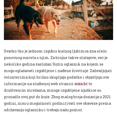
Svatko tko je jednom izgubio kućnog ljubimca zna sreću
ponovnog susreta s njim. Za brojne takve slučajeve, već je
nekoliko godina zaslužan Suzin oglasnik na kojem se
mogu oglašavati izgubljene i nađene životinje. Zahvaljujući
volonterima koji brižno skupljaju podatke i objavljuju sve
informacije na službenoj web stranici
suza.hr
te
društvenim mrežama, mnoge izgubljene njuškice su
pronašle svoj put do kuće. Zbog malog broja donacija u 2021.
godini, nisu u mogućnosti podmirivati sve obaveze prema
održavanju oglasniku i trebaju našu pomoć.