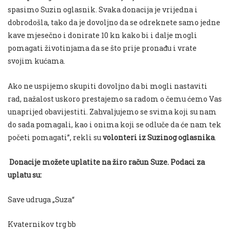
spasimo Suzin oglasnik. Svaka donacija je vrijedna i
dobrodošla, tako da je dovoljno da se odreknete samo jedne
kave mjesečno i donirate 10 kn kako bi i dalje mogli
pomagati životinjama da se što prije pronađu i vrate
svojim kućama.
Ako ne uspijemo skupiti dovoljno da bi mogli nastaviti
rad, nažalost uskoro prestajemo sa radom o čemu ćemo Vas
unaprijed obavijestiti. Zahvaljujemo se svima koji su nam
do sada pomagali, kao i onima koji se odluče da će nam tek
početi pomagati”, rekli su
volonteri iz Suzinog oglasnika
.
Donacije možete uplatite na žiro račun Suze. Podaci za
uplatu su:
Save udruga „Suza“
Kvaternikov trg bb