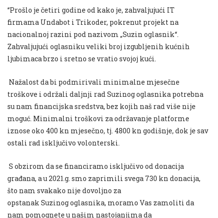
“Prošlo je četiri godine od kako je, zahvaljujući IT
firmama Undabot i Trikoder, pokrenut projekt na
nacionalnoj razini pod nazivom „Suzin oglasnik“.
Zahvaljujući oglasniku veliki broj izgubljenih kućnih
ljubimaca brzo i sretno se vratio svojoj kući.
Nažalost da bi podmirivali minimalne mjesečne
troškove i održali daljnji rad Suzinog oglasnika potrebna
su nam financijska sredstva, bez kojih naš rad više nije
moguć. Minimalni troškovi za održavanje platforme
iznose oko 400 kn mjesečno, tj. 4800 kn godišnje, dok je sav
ostali rad isključivo volonterski.
S obzirom da se financiramo isključivo od donacija
građana, a u 2021.g. smo zaprimili svega 730 kn donacija,
što nam svakako nije dovoljno za
opstanak Suzinog oglasnika, moramo Vas zamoliti da
nam pomognete u našim nastojanjima da