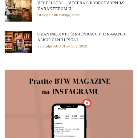
VESELI STOL – VEČERA S DOBROTVORNIM
KARAKTEROM U...
Lifestyle
08 svibnja, 2022
6 ZANIMLJIVIH ČINJENICA O POZNAVANJU
ALKOHOLNIH PIĆA I...
Zanimljivosti
01 svibnja, 2022