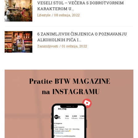
VESELI STOL – VEČERA S DOBROTVORNIM
KARAKTEROM U...
Lifestyle
08 svibnja, 2022
6 ZANIMLJIVIH ČINJENICA O POZNAVANJU
ALKOHOLNIH PIĆA I...
Zanimljivosti
01 svibnja, 2022