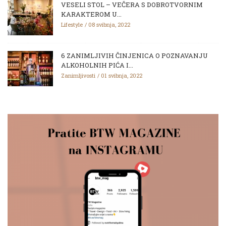
VESELI STOL – VEČERA S DOBROTVORNIM
KARAKTEROM U...
Lifestyle
08 svibnja, 2022
6 ZANIMLJIVIH ČINJENICA O POZNAVANJU
ALKOHOLNIH PIĆA I...
Zanimljivosti
01 svibnja, 2022