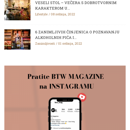
VESELI STOL – VEČERA S DOBROTVORNIM
KARAKTEROM U...
Lifestyle
08 svibnja, 2022
6 ZANIMLJIVIH ČINJENICA O POZNAVANJU
ALKOHOLNIH PIĆA I...
Zanimljivosti
01 svibnja, 2022