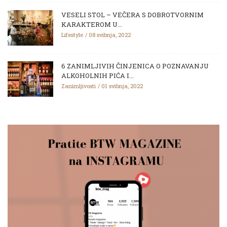
VESELI STOL – VEČERA S DOBROTVORNIM
KARAKTEROM U...
Lifestyle
08 svibnja, 2022
6 ZANIMLJIVIH ČINJENICA O POZNAVANJU
ALKOHOLNIH PIĆA I...
Zanimljivosti
01 svibnja, 2022