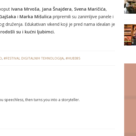
 poput
Ivana Mrvoša
,
Jana Šnajdera
,
Svena Maričića
,
Gajšaka
i
Marka Mišulica
pripremili su zanimljive panele i
g druženja. Edukativan vikend koji je pred nama idealan je
rodošli su i kućni ljubimci.
D
,
#FESTIVAL DIGITALNIH TEHNOLOGIJA
,
#HUB385
you speechless, then turns you into a storyteller.