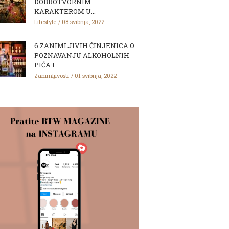
DOBROTVORNIM
KARAKTEROM U...
Lifestyle
08 svibnja, 2022
6 ZANIMLJIVIH ČINJENICA O
POZNAVANJU ALKOHOLNIH
PIĆA I...
Zanimljivosti
01 svibnja, 2022