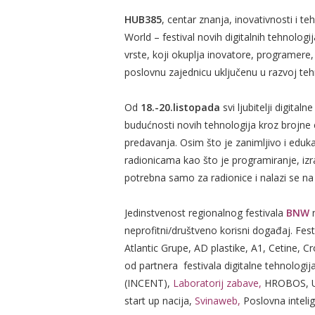
HUB385
, centar znanja, inovativnosti i t
World – festival novih digitalnih tehnologi
vrste, koji okuplja inovatore, programere,
poslovnu zajednicu uključenu u razvoj te
Od
18.-20.listopada
svi ljubitelji digita
budućnosti novih tehnologija kroz brojne e
predavanja. Osim što je zanimljivo i eduka
radionicama kao što je programiranje, izra
potrebna samo za radionice i nalazi se na
Jedinstvenost regionalnog festivala
BNW
n
neprofitni/društveno korisni događaj. Fest
Atlantic Grupe, AD plastike, A1, Cetine, C
od partnera festivala digitalne tehnologija
(INCENT),
Laboratorij zabave,
HROBOS, UBI
start up nacija,
Svinaweb
,
Poslovna intelig