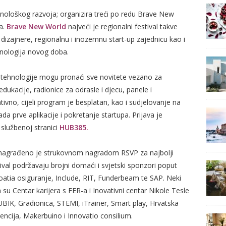
ehnološkog razvoja; organizira treći po redu Brave New
ja.
Brave
New World
najveći je regionalni festival takve
 dizajnere, regionalnu i inozemnu start-up zajednicu kao i
hnologija novog doba.
lne tehnologije mogu pronaći sve novitete vezano za
dukacije, radionice za odrasle i djecu, panele i
tivno, cijeli program je besplatan, kao i sudjelovanje na
da prve aplikacije i pokretanje startupa. Prijava je
 službenoj stranici
HUB385
.
agrađeno je strukovnom nagradom RSVP za najbolji
ival podržavaju brojni domaći i svjetski sponzori poput
roatia osiguranje, Include, RIT, Funderbeam te SAP. Neki
 su Centar karijera s FER-a i Inovativni centar Nikole Tesle
K, Gradionica, STEMI, iTrainer, Smart play, Hrvatska
encija, Makerbuino i Innovatio consilium.