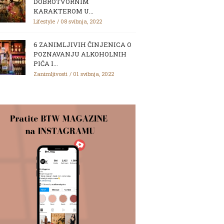
DOBROTVORNIM
KARAKTEROM U...
Lifestyle
08 svibnja, 2022
6 ZANIMLJIVIH ČINJENICA O
POZNAVANJU ALKOHOLNIH
PIĆA I...
Zanimljivosti
01 svibnja, 2022