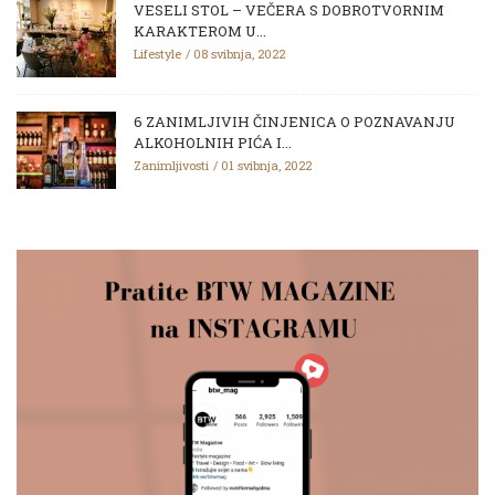
VESELI STOL – VEČERA S DOBROTVORNIM
KARAKTEROM U...
Lifestyle
08 svibnja, 2022
6 ZANIMLJIVIH ČINJENICA O POZNAVANJU
ALKOHOLNIH PIĆA I...
Zanimljivosti
01 svibnja, 2022