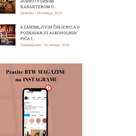
DOBROTVORNIM
KARAKTEROM U...
Lifestyle
08 svibnja, 2022
6 ZANIMLJIVIH ČINJENICA O
POZNAVANJU ALKOHOLNIH
PIĆA I...
Zanimljivosti
01 svibnja, 2022