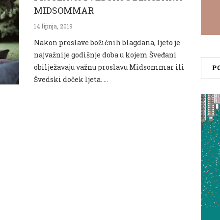
MIDSOMMAR
14 lipnja, 2019
Nakon proslave božićnih blagdana, ljeto je
najvažnije godišnje doba u kojem Šveđani
obilježavaju važnu proslavu Midsommar ili
P
Švedski doček ljeta. …