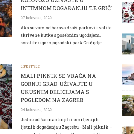
KOLOVOZU UŽIVAJTE U
INTIMNOM DOGAĐANJU ‘LE GRIČ’
07 kolovoza, 2020
Ako su vam od barova draži parkovi i volite
skrivene kutke s posebnim ugođajem,
svratite u gornjogradski park Grič gdje …
LIFESTYLE
MALI PIKNIK SE VRAĆA NA
GORNJI GRAD: UŽIVAJTE U
UKUSNIM DELICIJAMA S
POGLEDOM NA ZAGREB
04 kolovoza, 2020
Jedno od šarmantnijih i omiljenijih
ljetnih događanja u Zagrebu –Mali piknik –