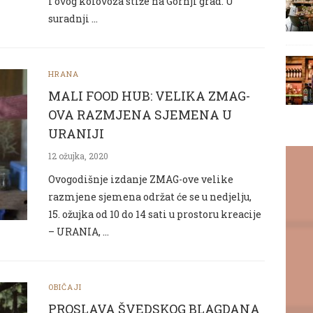
i ovog kolovoza stiže na Gornji grad. U
suradnji …
HRANA
MALI FOOD HUB: VELIKA ZMAG-
OVA RAZMJENA SJEMENA U
URANIJI
12 ožujka, 2020
Ovogodišnje izdanje ZMAG-ove velike
razmjene sjemena održat će se u nedjelju,
15. ožujka od 10 do 14 sati u prostoru kreacije
– URANIA, …
OBIČAJI
PROSLAVA ŠVEDSKOG BLAGDANA