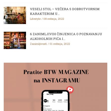
VESELI STOL – VEČERA S DOBROTVORNIM
KARAKTEROM U...
Lifestyle
08 svibnja, 2022
6 ZANIMLJIVIH ČINJENICA O POZNAVANJU
ALKOHOLNIH PIĆA I...
Zanimljivosti
01 svibnja, 2022