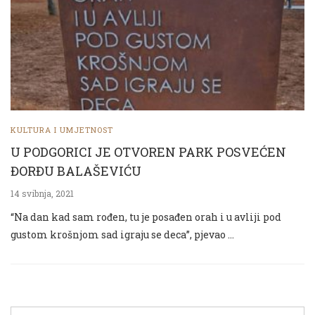
KULTURA I UMJETNOST
U PODGORICI JE OTVOREN PARK POSVEĆEN
ĐORĐU BALAŠEVIĆU
14 svibnja, 2021
“Na dan kad sam rođen, tu je posađen orah i u avliji pod
gustom krošnjom sad igraju se deca”, pjevao …