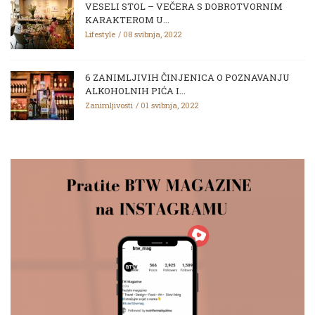
VESELI STOL – VEČERA S DOBROTVORNIM
KARAKTEROM U...
Lifestyle
08 svibnja, 2022
6 ZANIMLJIVIH ČINJENICA O POZNAVANJU
ALKOHOLNIH PIĆA I...
Zanimljivosti
01 svibnja, 2022