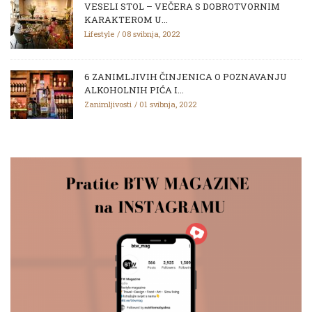
VESELI STOL – VEČERA S DOBROTVORNIM
KARAKTEROM U...
Lifestyle
08 svibnja, 2022
6 ZANIMLJIVIH ČINJENICA O POZNAVANJU
ALKOHOLNIH PIĆA I...
Zanimljivosti
01 svibnja, 2022