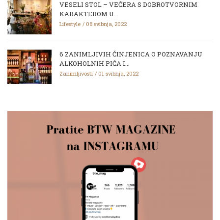
VESELI STOL – VEČERA S DOBROTVORNIM
KARAKTEROM U...
Lifestyle
08 svibnja, 2022
6 ZANIMLJIVIH ČINJENICA O POZNAVANJU
ALKOHOLNIH PIĆA I...
Zanimljivosti
01 svibnja, 2022