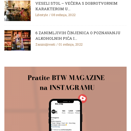
VESELI STOL – VEČERA S DOBROTVORNIM
KARAKTEROM U...
Lifestyle
08 svibnja, 2022
6 ZANIMLJIVIH ČINJENICA O POZNAVANJU
ALKOHOLNIH PIĆA I...
Zanimljivosti
01 svibnja, 2022